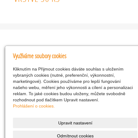
Kontakty
Využíváme soubory cookies
KNK obchodní společnost s r.o.
Kliknutím na Přijmout cookies dáváte souhlas s uložením
Komenského 127, Žacléř, 542 01 Číslo účtu:
vybraných cookies (nutné, preferenční, výkonnostní,
286293602/0300
marketingové). Cookies používáme pro lepší fungování
25298518
našeho webu, měření jeho výkonnosti a cílení a personalizaci
reklam. To jaké cookies budou uloženy, můžete svobodně
CZ25298518
rozhodnout pod tlačítkem Upravit nastavení.
info@drogerienacestach.cz
Prohlášení o cookies.
www.drogerienacestach.cz
739366075
Upravit nastavení
Facebook
Odmítnout cookies
Twitter