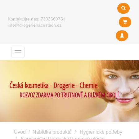
Kontaktujte nás:
739366075
|
info@drogerienacestach.cz
Menu
Česká kosmetika - Drogerie - Chemie
ROZVOZ ZDARMA PO TRUTNOVĚ A BLÍZKÉM OKOLÍ.
Úvod
Nabídka produktů
Hygienické potřeby
Kapesníčky Ubrousky Papírové utěrky