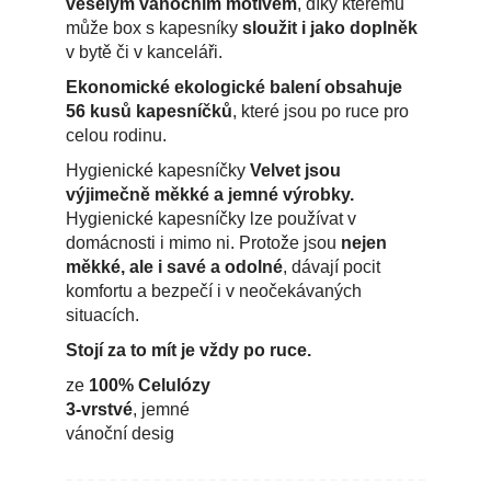
veselým vánočním motivem
, díky kterému
může box s kapesníky
sloužit i jako doplněk
v bytě či v kanceláři.
Ekonomické ekologické balení obsahuje
56 kusů kapesníčků
, které jsou po ruce pro
celou rodinu.
Hygienické kapesníčky
Velvet jsou
výjimečně měkké a jemné výrobky.
Hygienické kapesníčky lze používat v
domácnosti i mimo ni. Protože jsou
nejen
měkké, ale i savé a odolné
, dávají pocit
komfortu a bezpečí i v neočekávaných
situacích.
Stojí za to mít je vždy po ruce.
ze
100% Celulózy
3-vrstvé
, jemné
vánoční desig