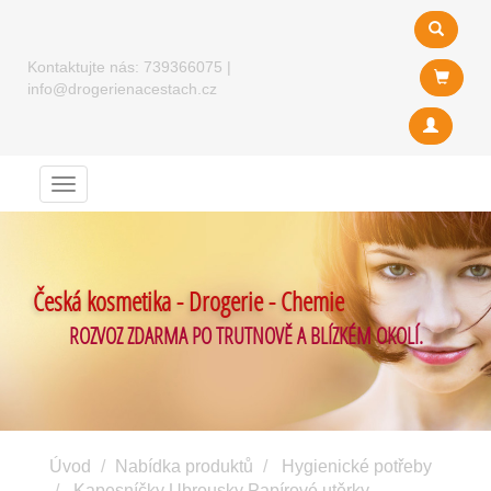
Kontaktujte nás:
739366075
|
info@drogerienacestach.cz
Menu
Česká kosmetika - Drogerie - Chemie
ROZVOZ ZDARMA PO TRUTNOVĚ A BLÍZKÉM OKOLÍ.
Úvod
Nabídka produktů
Hygienické potřeby
Kapesníčky Ubrousky Papírové utěrky