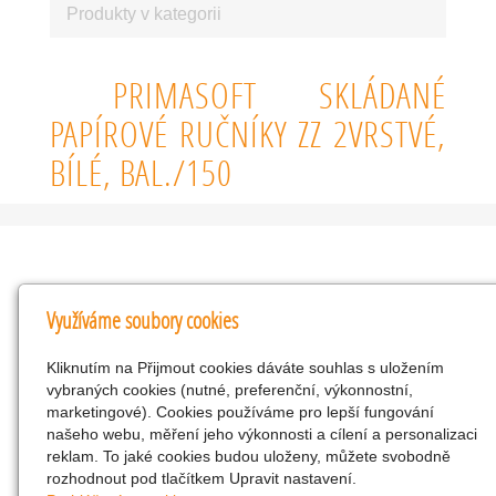
Produkty v kategorii
PRIMASOFT SKLÁDANÉ
PAPÍROVÉ RUČNÍKY ZZ 2VRSTVÉ,
BÍLÉ, BAL./150
Kontakty
Využíváme soubory cookies
KNK obchodní společnost s r.o.
Kliknutím na Přijmout cookies dáváte souhlas s uložením
Komenského 127, Žacléř, 542 01 Číslo účtu:
vybraných cookies (nutné, preferenční, výkonnostní,
286293602/0300
marketingové). Cookies používáme pro lepší fungování
25298518
našeho webu, měření jeho výkonnosti a cílení a personalizaci
reklam. To jaké cookies budou uloženy, můžete svobodně
CZ25298518
rozhodnout pod tlačítkem Upravit nastavení.