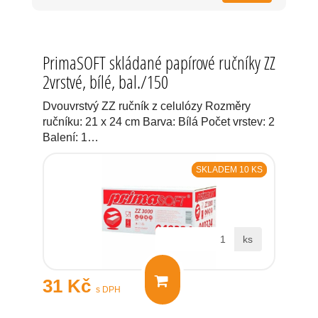
PrimaSOFT skládané papírové ručníky ZZ
2vrstvé, bílé, bal./150
Dvouvrstvý ZZ ručník z celulózy Rozměry
ručníku: 21 x 24 cm Barva: Bílá Počet vrstev: 2
Balení: 1…
SKLADEM 10 KS
ks
31 Kč
s DPH