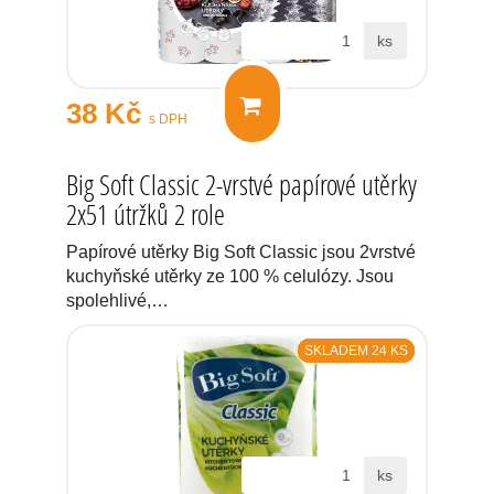
ks
38 Kč
s DPH
Big Soft Classic 2-vrstvé papírové utěrky
2x51 útržků 2 role
Papírové utěrky Big Soft Classic jsou 2vrstvé
kuchyňské utěrky ze 100 % celulózy. Jsou
spolehlivé,…
SKLADEM 24 KS
ks