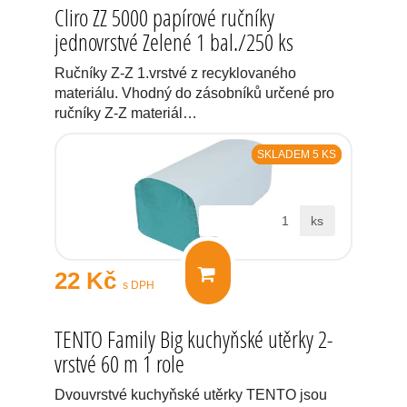
Cliro ZZ 5000 papírové ručníky
jednovrstvé Zelené 1 bal./250 ks
Ručníky Z-Z 1.vrstvé z recyklovaného
materiálu. Vhodný do zásobníků určené pro
ručníky Z-Z materiál…
SKLADEM 5 KS
ks
22 Kč
s DPH
TENTO Family Big kuchyňské utěrky 2-
vrstvé 60 m 1 role
Dvouvrstvé kuchyňské utěrky TENTO jsou