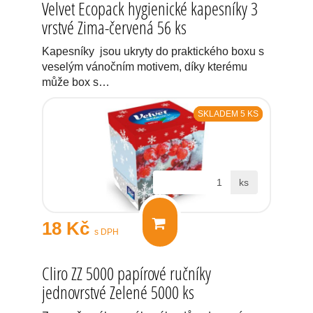
Velvet Ecopack hygienické kapesníky 3
vrstvé Zima-červená 56 ks
Kapesníky jsou ukryty do praktického boxu s
veselým vánočním motivem, díky kterému
může box s…
SKLADEM 5 KS
ks
18 Kč
s DPH
Cliro ZZ 5000 papírové ručníky
jednovrstvé Zelené 5000 ks