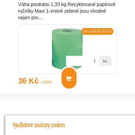
Váha produktu 1,33 kg Recyklované papírové
ručníky Maxi 1-vrstvé zelené jsou vhodné
nejen pro…
SKLADEM 20 KS
ks
36 Kč
s DPH
Kontakty
Využíváme soubory cookies