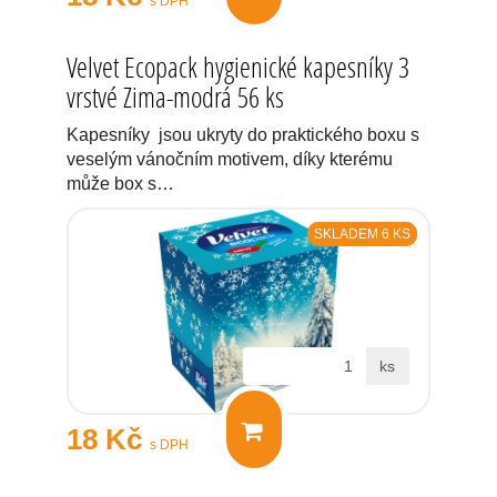
s DPH
Velvet Ecopack hygienické kapesníky 3
vrstvé Zima-modrá 56 ks
Kapesníky jsou ukryty do praktického boxu s
veselým vánočním motivem, díky kterému
může box s…
SKLADEM 6 KS
ks
18 Kč
s DPH