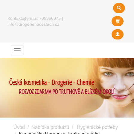
Kontaktujte nás:
739366075
|
info@drogerienacestach.cz
Menu
Česká kosmetika - Drogerie - Chemie
ROZVOZ ZDARMA PO TRUTNOVĚ A BLÍZKÉM OKOLÍ.
Úvod
Nabídka produktů
Hygienické potřeby
Kapesníčky Ubrousky Papírové utěrky