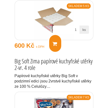
SKLADEM 5 KS
ks
600 Kč
s DPH
Big Soft Zima papírové kuchyňské utěrky
2-vr. 4 role
Papírové kuchyňské utěrky Big Soft v
podzimní edici jsou 2vrstvé kuchyňské utěrky
ze 100 % Celulózy…
SKLADEM 7 KS