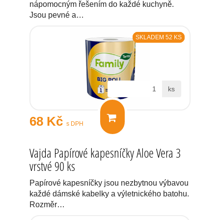
nápomocným řešením do každé kuchyně.
Jsou pevné a…
SKLADEM 52 KS
ks
68 Kč
s DPH
Vajda Papírové kapesníčky Aloe Vera 3
vrstvé 90 ks
Papírové kapesníčky jsou nezbytnou výbavou
každé dámské kabelky a výletnického batohu.
Rozměr…