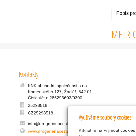
Popis pr
METR O
Kontakty
KNK obchodní společnost s r.o.
Komenského 127, Žacléř, 542 01
Číslo účtu: 286293602/0300
25298518
CZ25298518
Využíváme soubory cookies
info@drogerienacestach.cz
Kliknutím na Přijmout cookies
www.drogerienacestach.cz