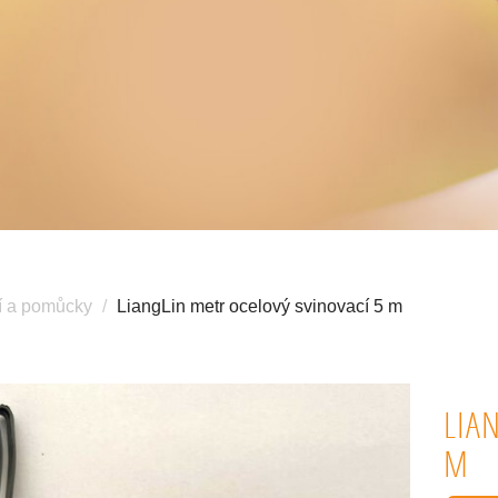
í a pomůcky
LiangLin metr ocelový svinovací 5 m
LIA
M