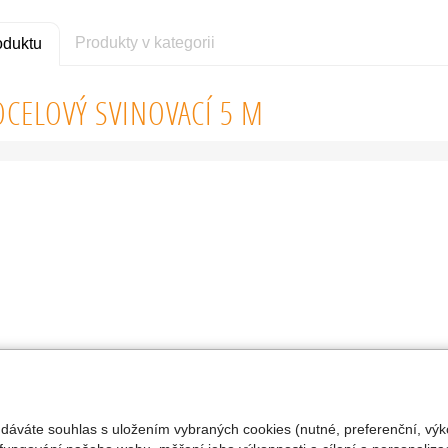
Produkty v kategorii
oduktu
CELOVÝ SVINOVACÍ 5 M
 dáváte souhlas s uložením vybraných cookies (nutné, preferenční, výk