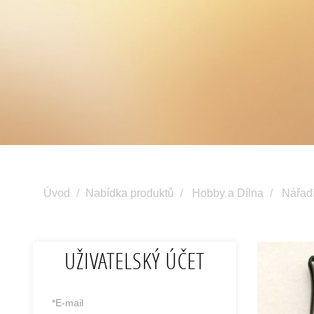
Úvod
Nabídka produktů
Hobby a Dílna
Nářad
UŽIVATELSKÝ ÚČET