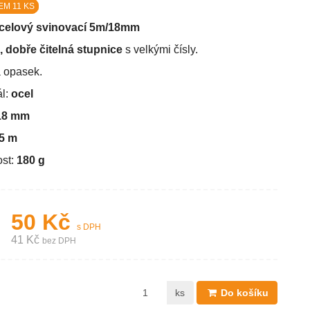
M 11 KS
ocelový svinovací 5m/18mm
, dobře čitelná stupnice
s velkými čísly.
a opasek.
ál:
ocel
18 mm
5 m
st:
180 g
50 Kč
s DPH
41 Kč
bez DPH
ks
Do košíku