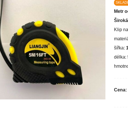
SKLADE
Metr 
Široká
Klip n
materi
šířka:
délka:
hmotno
Cena: