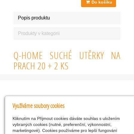
Do košíku
Popis produktu
Produkty v kategorii
Q-HOME SUCHÉ UTĚRKY NA
PRACH 20 + 2 KS
Kontakty
Využíváme soubory cookies
KNK obchodní společnost s r.o.
Kliknutím na Přijmout cookies dáváte souhlas s uložením
Komenského 127, Žacléř, 542 01 Číslo účtu:
vybraných cookies (nutné, preferenční, výkonnostní,
286293602/0300
marketingové). Cookies používáme pro lepší fungování