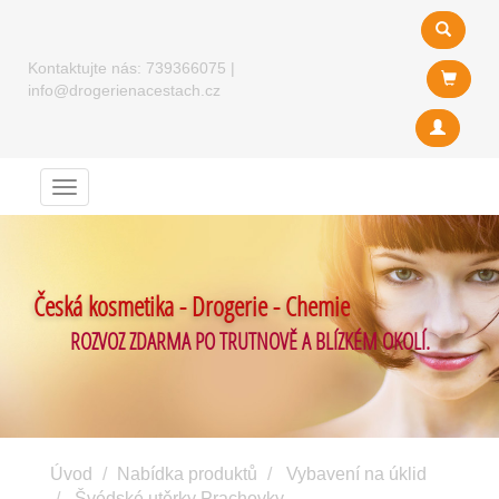
Kontaktujte nás:
739366075
|
info@drogerienacestach.cz
Menu
Česká kosmetika - Drogerie - Chemie
ROZVOZ ZDARMA PO TRUTNOVĚ A BLÍZKÉM OKOLÍ.
Úvod
Nabídka produktů
Vybavení na úklid
Švédské utěrky Prachovky