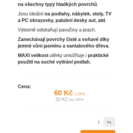
na všechny typy hladkých povrchů
.
Jsou ideální
na podlahy, nábytek, stoly, TV
a PC obrazovky, palubní desky aut, atd.
Výborně odstraňují pavučiny a prach.
Zanechávají povrchy čisté a voňavé díky
jemné vůni jasmínu a santalového dřeva.
MAXI velikost
utěrky umožňuje i
praktické
použití na suché vytírání podlah.
Cena:
60 Kč
s DPH
50 Kč
bez DPH
ks