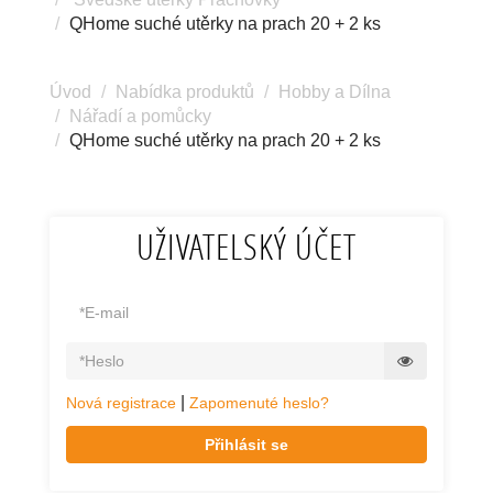
QHome suché utěrky na prach 20 + 2 ks
Úvod
Nabídka produktů
Hobby a Dílna
Nářadí a pomůcky
QHome suché utěrky na prach 20 + 2 ks
UŽIVATELSKÝ ÚČET
|
Nová registrace
Zapomenuté heslo?
Přihlásit se