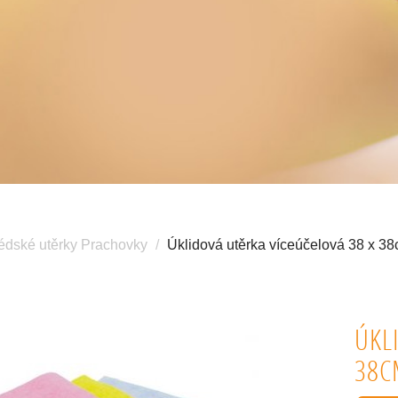
édské utěrky Prachovky
Úklidová utěrka víceúčelová 38 x 38
ÚKL
38C