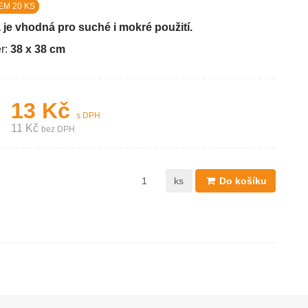
EM 20 KS
 je vhodná pro suché i mokré použití.
r:
38 x 38 cm
13 Kč
s DPH
11 Kč
bez DPH
ks
Do košíku