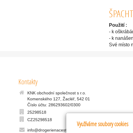
ŠPACHT
Použití :
- k oškrábá
- k nanášen
Své místo n
Kontakty
KNK obchodní společnost s r.o.
Komenského 127, Žacléř, 542 01
Číslo účtu: 286293602/0300
25298518
CZ25298518
Využíváme soubory cookies
info@drogerienacestach.cz