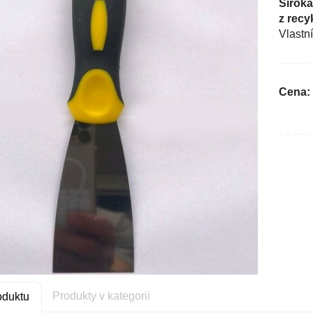
Široká
z recy
Vlastní
Cena:
Produkty v kategorii
oduktu