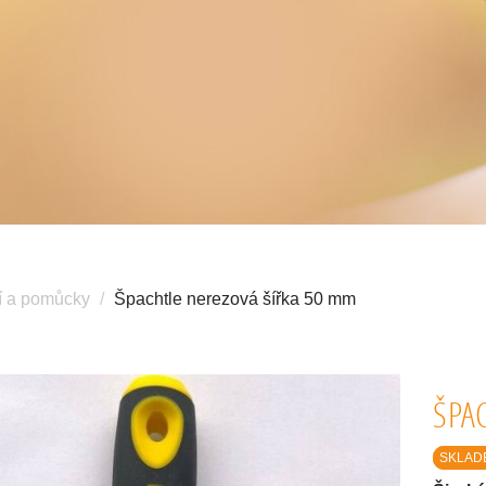
í a pomůcky
Špachtle nerezová šířka 50 mm
ŠPA
SKLADE