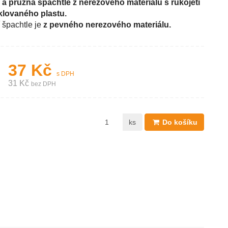
 a pružná špachtle z nerezového materiálu
s rukojetí
klovaného plastu.
 špachtle je
z pevného nerezového materiálu.
37 Kč
s DPH
31 Kč
bez DPH
ks
Do košíku