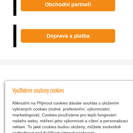
Obchodní partneři
Doprava a platba
Kontakty
Využíváme soubory cookies
KNK obchodní společnost s r.o.
Kliknutím na Přijmout cookies dáváte souhlas s uložením
Komenského 127, Žacléř, 542 01 Číslo účtu:
vybraných cookies (nutné, preferenční, výkonnostní,
286293602/0300
marketingové). Cookies používáme pro lepší fungování
25298518
našeho webu, měření jeho výkonnosti a cílení a personalizaci
reklam. To jaké cookies budou uloženy, můžete svobodně
CZ25298518
rozhodnout pod tlačítkem Upravit nastavení.