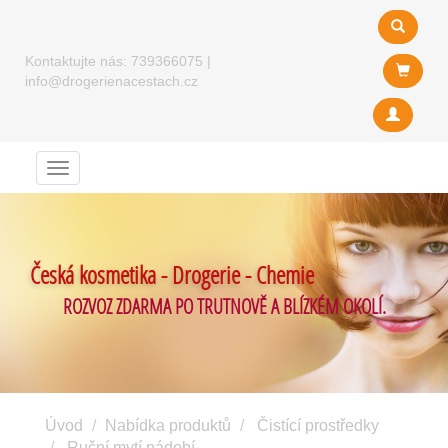
Kontaktujte nás:
739366075
|
info@drogerienacestach.cz
Menu
Česká kosmetika - Drogerie - Chemie
ROZVOZ ZDARMA PO TRUTNOVĚ A BLÍZKÉM OKOLÍ.
Úvod
Nabídka produktů
Čistící prostředky
Ruční mytí nádobí