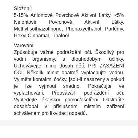
Složení:
5-15% Aniontové Povrchově Aktivní Látky, <5%
Neiontové Povrchově Aktivní Látky,
Methylisothiazolinone, Phenoxyethanol, Parfémy,
Hexyl Cinnamal, Linalool
Varování:
Způsobuje vážné podráždění očí. Škodlivý pro
vodní organismy, s dlouhodobými účinky.
Uchovávejte mimo dosah dětí. PŘI ZASAŽENÍ
OČÍ: Několik minut opatrně vyplachujte vodou.
Vyjměte kontaktní čočky, jsou-li nasazeny a pokud
je lze vyjmout snadno. Pokračujte ve
vyplachování. Přetrvává-li podráždění očí:
Vyhledejte lékařskou pomoc/ošetření. Odstraňte
obsah/obal v příslušném místním zařízení
schváleném pro likvidaci odpadů.