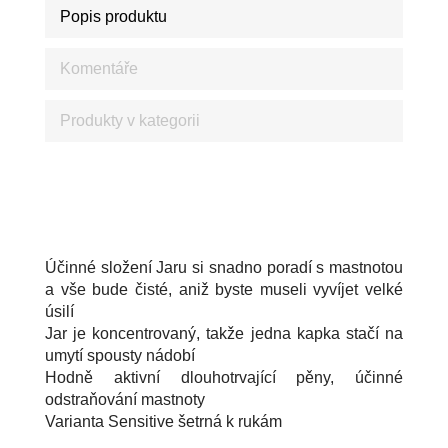
Popis produktu
Komentáře
Produkty v kategorii
JAR SENSITIVE NEJLEPŠÍ MYCÍ PROSTŘEDEK NA
MYTÍ NÁDOBÍ
Účinné složení Jaru si snadno poradí s mastnotou
a vše bude čisté, aniž byste museli vyvíjet velké
úsilí
Jar je koncentrovaný, takže jedna kapka stačí na
umytí spousty nádobí
Hodně aktivní dlouhotrvající pěny, účinné
odstraňování mastnoty
Varianta Sensitive šetrná k rukám