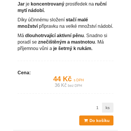
Jar
je
koncentrovaný
prostředek na
ruční
mytí nádobí.
Díky účinnému složení
stačí malé
množství
přípravku na velké množství nádobí.
Má
dlouhotrvající
aktivní pěnu
. Snadno si
poradí se
znečištěným a mastnotou
. Má
příjemnou vůni a
je šetrný k rukám.
Cena:
44 Kč
s DPH
36 Kč
bez DPH
ks
Do košíku