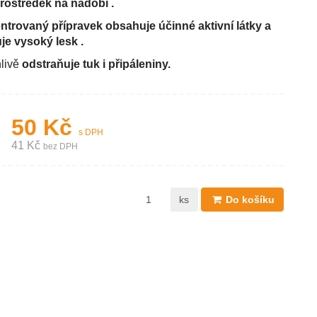
rostředek na nádobí .
trovaný přípravek obsahuje účinné aktivní látky a
uje vysoký lesk .
livě
odstraňuje tuk i připáleniny.
50 Kč
s DPH
41 Kč
bez DPH
ks
Do košíku