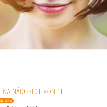
T NA NÁDOBÍ CITRON 1L
EM 18 KS