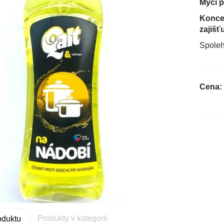
Mycí p
Koncen
zajišť
Spoleh
Cena:
Produkty v kategorii
oduktu