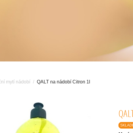
ní mytí nádobí
QALT na nádobí Citron 1l
QAL
SKLAD