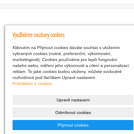
Kontakty
Využíváme soubory cookies
KNK obchodní společnost s r.o.
Kliknutím na Přijmout cookies dáváte souhlas s uložením
Komenského 127, Žacléř, 542 01 Číslo účtu:
vybraných cookies (nutné, preferenční, výkonnostní,
286293602/0300
marketingové). Cookies používáme pro lepší fungování
25298518
našeho webu, měření jeho výkonnosti a cílení a personalizaci
reklam. To jaké cookies budou uloženy, můžete svobodně
CZ25298518
rozhodnout pod tlačítkem Upravit nastavení.
info@drogerienacestach.cz
Prohlášení o cookies.
www.drogerienacestach.cz
739366075
Upravit nastavení
Facebook
Odmítnout cookies
Twitter
286293602/0300
Přijmout cookies