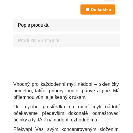
Do košíku
Popis produktu
Produkty v kategorii
JAR NA NÁDOBÍ SENSITIVE ALOE VERA A JASMÍN
LEVNĚ
Vhodný pro každodenní mytí nádobí – skleničky,
porcelán, talíře, příbory, hrnce, pánve a jiné. Má
příjemnou vůni a je šetrný k rukám.
Od mycího prostředku na ruční mytí nádobí
očekáváme především dokonalé odmašťovací
účinky a ty JAR na nádobí rozhodně má.
Překvapí Vás svým koncentrovaným složením,