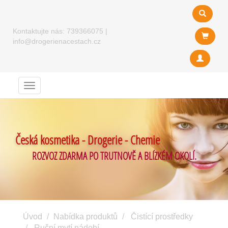
Kontaktujte nás:
739366075
|
info@drogerienacestach.cz
Menu
Česká kosmetika - Drogerie - Chemie
ROZVOZ ZDARMA PO TRUTNOVĚ A BLÍZKÉM OKOLÍ.
Úvod
Nabídka produktů
Čistící prostředky
Ruční mytí nádobí