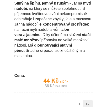
Silný na špínu, jemný k rukám
- Jar na
mytí
nádobí
, na který se můžete spolehnout. S
příjemnou květinovou vůni nekompromisně
odstraňuje i zapečené zbytky jídla a mastnotu.
Jar na nádobí je
koncentrovaný
prostředek
na ruční mytí nádobí s vůní
aloe
vera
a
jasmínu
. Díky účinnému složení
stačí
malé množství
přípravku na velké množství
nádobí. Má
dlouhotrvající aktivní
pěnu.
Snadno si poradí se znečištěným a
mastnotou.
Cena:
44 Kč
s DPH
36 Kč
bez DPH
ks