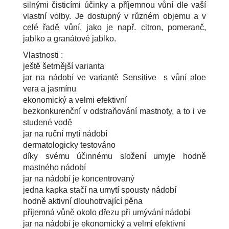
silnými čisticími účinky a příjemnou vůní dle vaší
vlastní volby. Je dostupný v různém objemu a v
celé řadě vůní, jako je např. citron, pomeranč,
jablko a granátové jablko.
Vlastnosti :
ještě šetrnější varianta
jar na nádobí ve variantě Sensitive s vůní aloe
vera a jasmínu
ekonomický a velmi efektivní
bezkonkurenční v odstraňování mastnoty, a to i ve
studené vodě
jar na ruční mytí nádobí
dermatologicky testováno
díky svému účinnému složení umyje hodně
mastného nádobí
jar na nádobí je koncentrovaný
jedna kapka stačí na umytí spousty nádobí
hodně aktivní dlouhotrvající pěna
příjemná vůně okolo dřezu při umývání nádobí
jar na nádobí je ekonomický a velmi efektivní