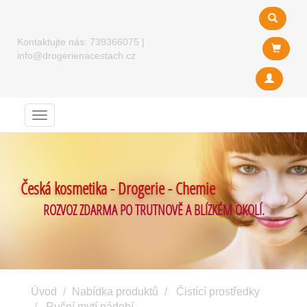
Kontaktujte nás:
739366075
|
info@drogerienacestach.cz
Menu
Česká kosmetika - Drogerie - Chemie
ROZVOZ ZDARMA PO TRUTNOVĚ A BLÍZKÉM OKOLÍ.
Úvod
Nabídka produktů
Čistící prostředky
Ruční mytí nádobí