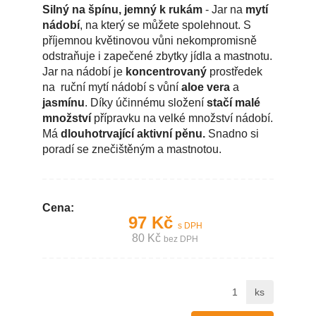
Silný na špínu, jemný k rukám
- Jar na
mytí
nádobí
, na který se můžete spolehnout. S
příjemnou květinovou vůni nekompromisně
odstraňuje i zapečené zbytky jídla a mastnotu.
Jar na nádobí je
koncentrovaný
prostředek
na ruční mytí nádobí s vůní
aloe vera
a
jasmínu
. Díky účinnému složení
stačí malé
množství
přípravku na velké množství nádobí.
Má
dlouhotrvající aktivní pěnu.
Snadno si
poradí se znečištěným a mastnotou.
Cena:
97 Kč
s DPH
80 Kč
bez DPH
ks