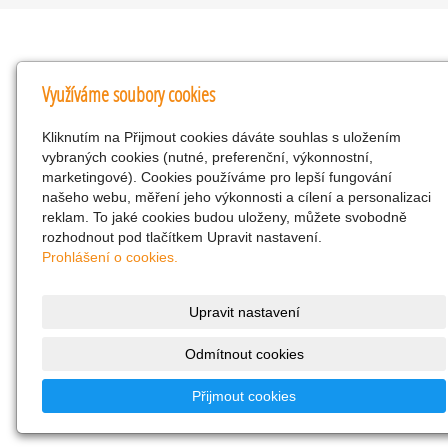
Kontakty
Využíváme soubory cookies
KNK obchodní společnost s r.o.
Kliknutím na Přijmout cookies dáváte souhlas s uložením
Komenského 127, Žacléř, 542 01 Číslo účtu:
vybraných cookies (nutné, preferenční, výkonnostní,
286293602/0300
marketingové). Cookies používáme pro lepší fungování
25298518
našeho webu, měření jeho výkonnosti a cílení a personalizaci
reklam. To jaké cookies budou uloženy, můžete svobodně
CZ25298518
rozhodnout pod tlačítkem Upravit nastavení.
info@drogerienacestach.cz
Prohlášení o cookies.
www.drogerienacestach.cz
739366075
Upravit nastavení
Facebook
Odmítnout cookies
Twitter
286293602/0300
Přijmout cookies