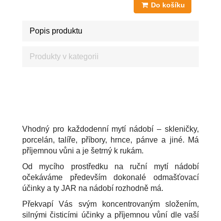
Do košíku
Popis produktu
Produkty v kategorii
JAR NA NÁDOBÍ SENSITIVE ALOE VERA A JASMÍN
LEVNĚ
Vhodný pro každodenní mytí nádobí – skleničky,
porcelán, talíře, příbory, hrnce, pánve a jiné. Má
příjemnou vůni a je šetrný k rukám.
Od mycího prostředku na ruční mytí nádobí
očekáváme především dokonalé odmašťovací
účinky a ty JAR na nádobí rozhodně má.
Překvapí Vás svým koncentrovaným složením,
silnými čisticími účinky a příjemnou vůní dle vaší