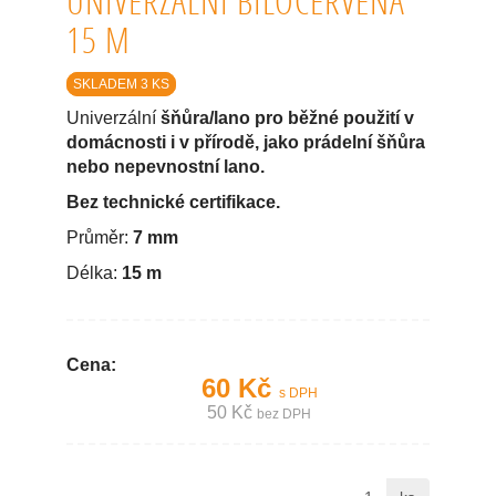
UNIVERZÁLNÍ BÍLOČERVENÁ
15 M
SKLADEM 3 KS
Univerzální
šňůra/lano pro běžné použití v
domácnosti i v přírodě, jako prádelní šňůra
nebo nepevnostní lano.
Bez technické certifikace.
Průměr:
7 mm
Délka:
15 m
Cena:
60 Kč
s DPH
50 Kč
bez DPH