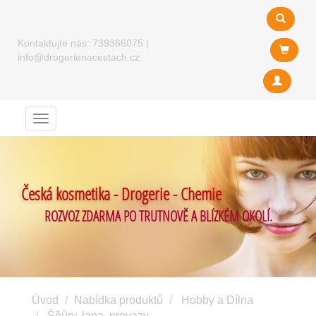
Kontaktujte nás:
739366075
|
info@drogerienacestach.cz
Menu
Česká kosmetika - Drogerie - Chemie
ROZVOZ ZDARMA PO TRUTNOVĚ A BLÍZKÉM OKOLÍ.
Úvod
Nabídka produktů
Hobby a Dílna
Šňůry, lana, provazy ...