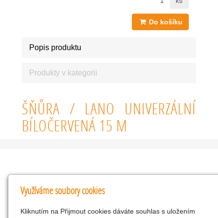
ks
Do košíku
Popis produktu
Produkty v kategorii
ŠŇŮRA / LANO UNIVERZÁLNÍ
BÍLOČERVENÁ 15 M
Kontakty
Využíváme soubory cookies
KNK obchodní společnost s r.o.
Kliknutím na Přijmout cookies dáváte souhlas s uložením
Komenského 127, Žacléř, 542 01 Číslo účtu: