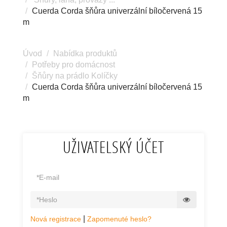
Cuerda Corda šňůra univerzální bíločervená 15
m
Úvod
Nabídka produktů
Potřeby pro domácnost
Šňůry na prádlo Kolíčky
Cuerda Corda šňůra univerzální bíločervená 15
m
UŽIVATELSKÝ ÚČET
|
Nová registrace
Zapomenuté heslo?