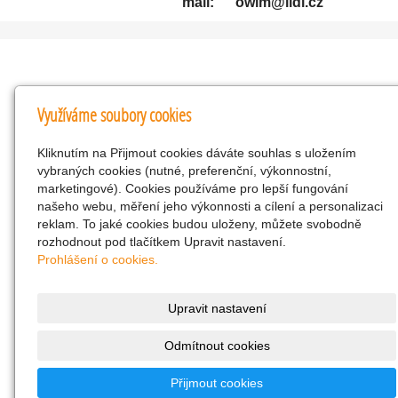
mail: owim@lidl.cz
Kontakty
Využíváme soubory cookies
KNK obchodní společnost s r.o.
Kliknutím na Přijmout cookies dáváte souhlas s uložením
Komenského 127, Žacléř, 542 01 Číslo účtu:
vybraných cookies (nutné, preferenční, výkonnostní,
286293602/0300
marketingové). Cookies používáme pro lepší fungování
25298518
našeho webu, měření jeho výkonnosti a cílení a personalizaci
reklam. To jaké cookies budou uloženy, můžete svobodně
CZ25298518
rozhodnout pod tlačítkem Upravit nastavení.
info@drogerienacestach.cz
Prohlášení o cookies.
www.drogerienacestach.cz
739366075
Upravit nastavení
Facebook
Odmítnout cookies
Twitter
286293602/0300
Přijmout cookies