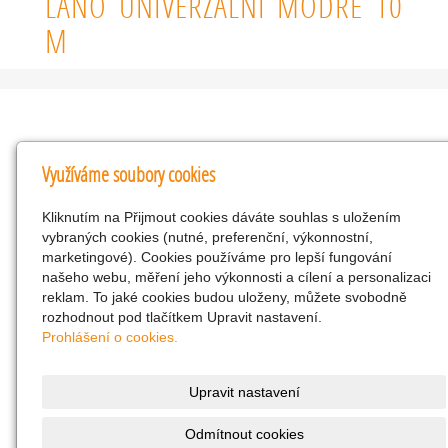
LANO UNIVERZÁLNÍ MODRÉ 10
M
Kontakty
Využíváme soubory cookies
KNK obchodní společnost s r.o.
Kliknutím na Přijmout cookies dáváte souhlas s uložením
Komenského 127, Žacléř, 542 01 Číslo účtu:
vybraných cookies (nutné, preferenční, výkonnostní,
286293602/0300
marketingové). Cookies používáme pro lepší fungování
25298518
našeho webu, měření jeho výkonnosti a cílení a personalizaci
reklam. To jaké cookies budou uloženy, můžete svobodně
CZ25298518
rozhodnout pod tlačítkem Upravit nastavení.
info@drogerienacestach.cz
Prohlášení o cookies.
www.drogerienacestach.cz
739366075
Upravit nastavení
Facebook
Odmítnout cookies
Twitter