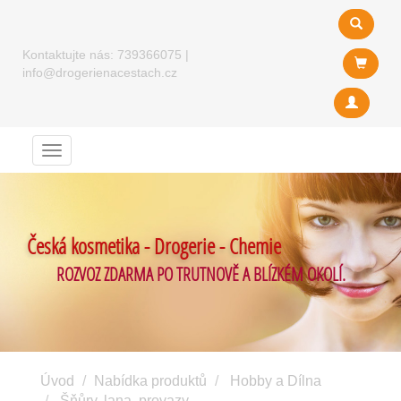
Kontaktujte nás:
739366075
|
info@drogerienacestach.cz
Menu
Česká kosmetika - Drogerie - Chemie
ROZVOZ ZDARMA PO TRUTNOVĚ A BLÍZKÉM OKOLÍ.
Úvod
Nabídka produktů
Hobby a Dílna
Šňůry, lana, provazy ...