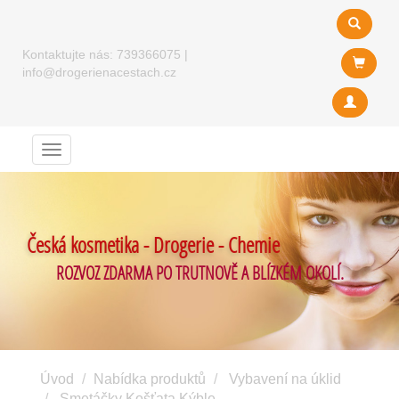
Kontaktujte nás:
739366075
|
info@drogerienacestach.cz
Menu
Česká kosmetika - Drogerie - Chemie
ROZVOZ ZDARMA PO TRUTNOVĚ A BLÍZKÉM OKOLÍ.
Úvod
Nabídka produktů
Vybavení na úklid
Smetáčky Košťata Kýble