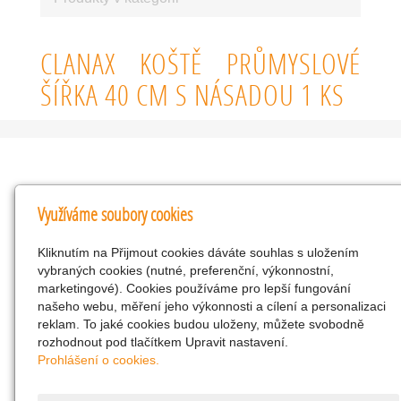
CLANAX KOŠTĚ PRŮMYSLOVÉ
ŠÍŘKA 40 CM S NÁSADOU 1 KS
Kontakty
Využíváme soubory cookies
KNK obchodní společnost s r.o.
Kliknutím na Přijmout cookies dáváte souhlas s uložením
Komenského 127, Žacléř, 542 01 Číslo účtu:
vybraných cookies (nutné, preferenční, výkonnostní,
286293602/0300
marketingové). Cookies používáme pro lepší fungování
25298518
našeho webu, měření jeho výkonnosti a cílení a personalizaci
reklam. To jaké cookies budou uloženy, můžete svobodně
CZ25298518
rozhodnout pod tlačítkem Upravit nastavení.
info@drogerienacestach.cz
Prohlášení o cookies.
www.drogerienacestach.cz