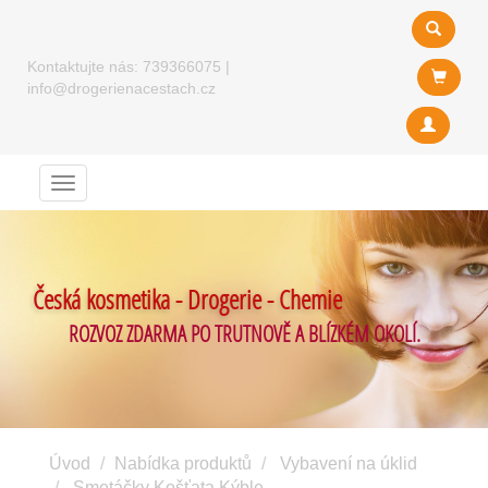
Kontaktujte nás:
739366075
|
info@drogerienacestach.cz
Menu
Česká kosmetika - Drogerie - Chemie
ROZVOZ ZDARMA PO TRUTNOVĚ A BLÍZKÉM OKOLÍ.
Úvod
Nabídka produktů
Vybavení na úklid
Smetáčky Košťata Kýble