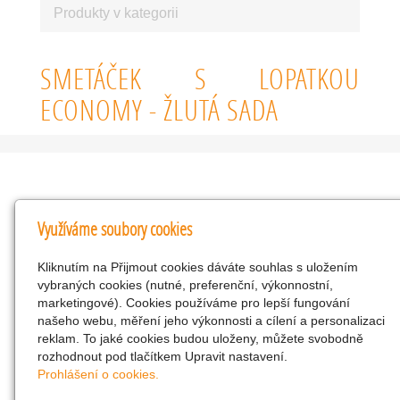
Produkty v kategorii
SMETÁČEK S LOPATKOU
ECONOMY - ŽLUTÁ SADA
Kontakty
Využíváme soubory cookies
KNK obchodní společnost s r.o.
Kliknutím na Přijmout cookies dáváte souhlas s uložením
Komenského 127, Žacléř, 542 01 Číslo účtu:
vybraných cookies (nutné, preferenční, výkonnostní,
286293602/0300
marketingové). Cookies používáme pro lepší fungování
25298518
našeho webu, měření jeho výkonnosti a cílení a personalizaci
reklam. To jaké cookies budou uloženy, můžete svobodně
CZ25298518
rozhodnout pod tlačítkem Upravit nastavení.
info@drogerienacestach.cz
Prohlášení o cookies.
www.drogerienacestach.cz