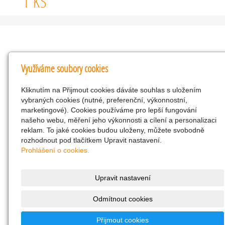
1 KS
Kontakty
Využíváme soubory cookies
KNK obchodní společnost s r.o.
Kliknutím na Přijmout cookies dáváte souhlas s uložením
Komenského 127, Žacléř, 542 01 Číslo účtu:
vybraných cookies (nutné, preferenční, výkonnostní,
286293602/0300
marketingové). Cookies používáme pro lepší fungování
25298518
našeho webu, měření jeho výkonnosti a cílení a personalizaci
reklam. To jaké cookies budou uloženy, můžete svobodně
CZ25298518
rozhodnout pod tlačítkem Upravit nastavení.
info@drogerienacestach.cz
Prohlášení o cookies.
www.drogerienacestach.cz
739366075
Upravit nastavení
Facebook
Odmítnout cookies
Twitter
286293602/0300
Přijmout cookies