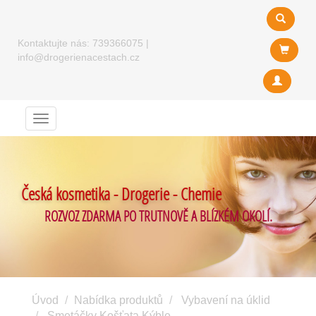
Kontaktujte nás:
739366075
|
info@drogerienacestach.cz
Menu
Česká kosmetika - Drogerie - Chemie
ROZVOZ ZDARMA PO TRUTNOVĚ A BLÍZKÉM OKOLÍ.
Úvod
Nabídka produktů
Vybavení na úklid
Smetáčky Košťata Kýble