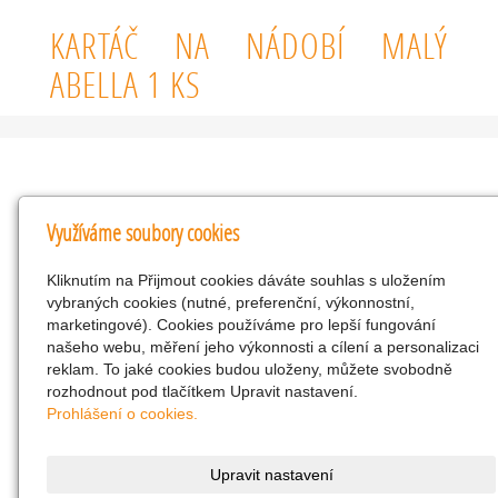
KARTÁČ NA NÁDOBÍ MALÝ
ABELLA 1 KS
Kontakty
Využíváme soubory cookies
KNK obchodní společnost s r.o.
Kliknutím na Přijmout cookies dáváte souhlas s uložením
Komenského 127, Žacléř, 542 01 Číslo účtu:
vybraných cookies (nutné, preferenční, výkonnostní,
286293602/0300
marketingové). Cookies používáme pro lepší fungování
25298518
našeho webu, měření jeho výkonnosti a cílení a personalizaci
reklam. To jaké cookies budou uloženy, můžete svobodně
CZ25298518
rozhodnout pod tlačítkem Upravit nastavení.
info@drogerienacestach.cz
Prohlášení o cookies.
www.drogerienacestach.cz
739366075
Upravit nastavení
Facebook