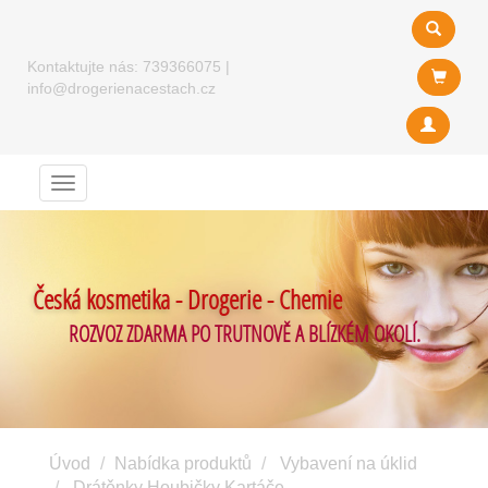
Kontaktujte nás:
739366075
|
info@drogerienacestach.cz
Menu
Česká kosmetika - Drogerie - Chemie
ROZVOZ ZDARMA PO TRUTNOVĚ A BLÍZKÉM OKOLÍ.
Úvod
Nabídka produktů
Vybavení na úklid
Drátěnky Houbičky Kartáče