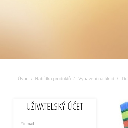
Úvod
Nabídka produktů
Vybavení na úklid
Dr
UŽIVATELSKÝ ÚČET