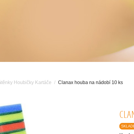
átěnky Houbičky Kartáče
Clanax houba na nádobí 10 ks
CLA
SKLAD