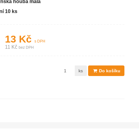
ňská houba malá
ní 10 ks
13 Kč
s DPH
11 Kč
bez DPH
ks
Do košíku