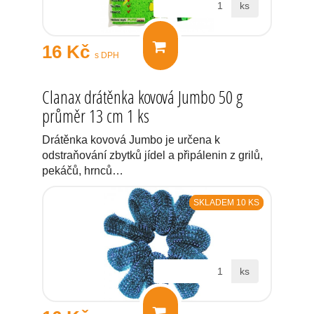
ks
16 Kč
s DPH
Clanax drátěnka kovová Jumbo 50 g
průměr 13 cm 1 ks
Drátěnka kovová Jumbo je určena k
odstraňování zbytků jídel a připálenin z grilů,
pekáčů, hrnců…
SKLADEM 10 KS
ks