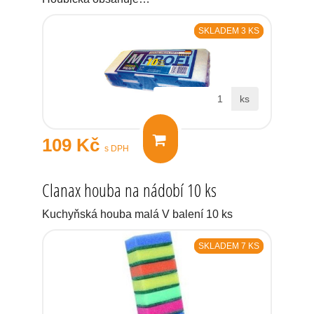
SKLADEM 3 KS
ks
109 Kč
s DPH
Clanax houba na nádobí 10 ks
Kuchyňská houba malá V balení 10 ks
SKLADEM 7 KS