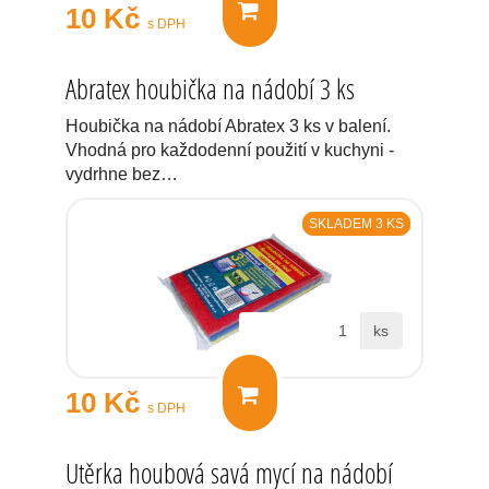
10 Kč
s DPH
Abratex houbička na nádobí 3 ks
Houbička na nádobí Abratex 3 ks v balení.
Vhodná pro každodenní použití v kuchyni -
vydrhne bez…
SKLADEM 3 KS
ks
10 Kč
s DPH
Utěrka houbová savá mycí na nádobí