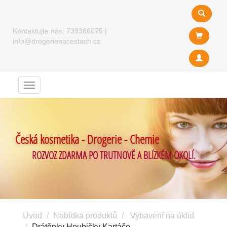
Kontaktujte nás:
739366075
|
info@drogerienacestach.cz
Menu
Česká kosmetika - Drogerie - Chemie
ROZVOZ ZDARMA PO TRUTNOVĚ A BLÍZKÉM OKOLÍ.
Úvod
Nabídka produktů
Vybavení na úklid
Drátěnky Houbičky Kartáče