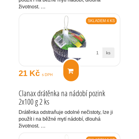
životnost. …
SKLADEM 4 KS
ks
21 Kč
s DPH
Clanax drátěnka na nádobí pozink
2x100 g 2 ks
Drátěnka odstraňuje odolné nečistoty, lze ji
použít i na běžné mytí nádobí, dlouhá
životnost. …