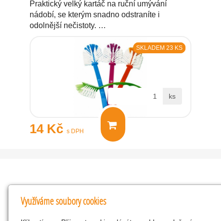
Praktický velký kartáč na ruční umývání
nádobí, se kterým snadno odstraníte i
odolnější nečistoty. …
SKLADEM 23 KS
ks
14 Kč
s DPH
Kontakty
Využíváme soubory cookies
KNK obchodní společnost s r.o.