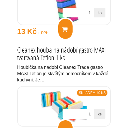
ks
13 Kč
s DPH
Cleanex houba na nádobí gastro MAXI
tvarovaná Teflon 1 ks
Houbička na nádobí Cleanex Trade gastro
MAXI Teflon je skvělým pomocníkem v každé
kuchyni. Je…
SKLADEM 10 KS
ks