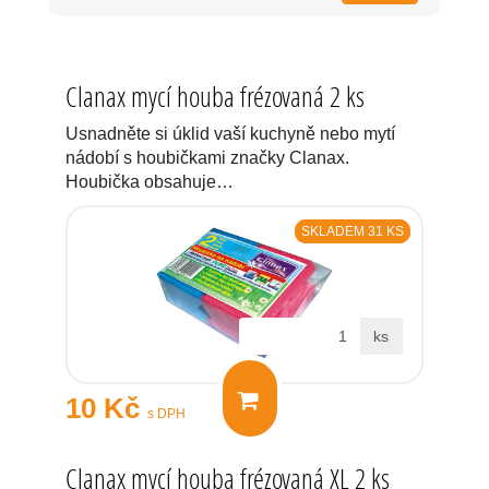
Clanax mycí houba frézovaná 2 ks
Usnadněte si úklid vaší kuchyně nebo mytí
nádobí s houbičkami značky Clanax.
Houbička obsahuje…
SKLADEM 31 KS
ks
10 Kč
s DPH
Clanax mycí houba frézovaná XL 2 ks