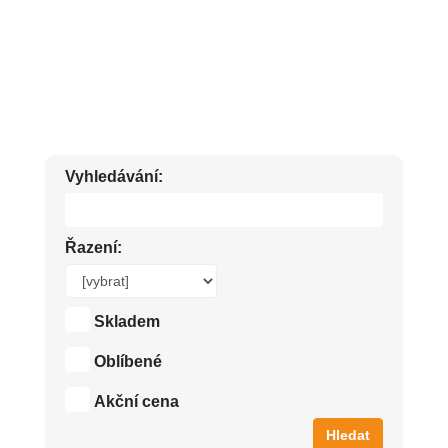
DRÁTĚNKY, HOUBIČKY, KARTÁČE, HADRY NA PODLAHU, KOŠŤATA,
GUMOVÉ RUKAVICE, SMETÁČKY S LOPATKOU.
Vyhledávání:
Řazení:
Skladem
Oblíbené
Akční cena
Hledat