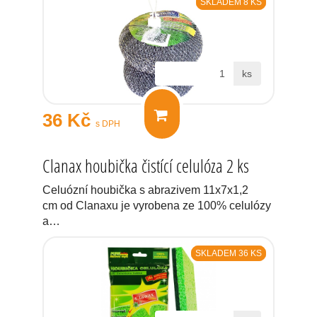
SKLADEM 8 KS
ks
36 Kč
s DPH
Clanax houbička čistící celulóza 2 ks
Celuózní houbička s abrazivem 11x7x1,2
cm od Clanaxu je vyrobena ze 100% celulózy
a…
SKLADEM 36 KS