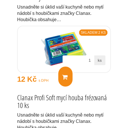
Usnadněte si úklid vaší kuchyně nebo mytí
nádobí s houbičkami značky Clanax.
Houbička obsahuje…
SKLADEM 2 KS
ks
12 Kč
s DPH
Clanax Profi Soft mycí houba frézovaná
10 ks
Usnadněte si úklid vaší kuchyně nebo mytí
nádobí s houbičkami značky Clanax.
Houbička obsahuje…