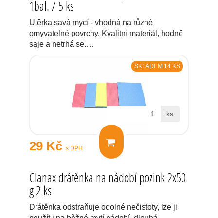
1bal. / 5 ks
Utěrka savá mycí - vhodná na různé
omyvatelné povrchy. Kvalitní materiál, hodně
saje a netrhá se.…
SKLADEM 14 KS
ks
29 Kč
s DPH
Clanax drátěnka na nádobí pozink 2x50
g 2 ks
Drátěnka odstraňuje odolné nečistoty, lze ji
použít i na běžné mytí nádobí, dlouhá