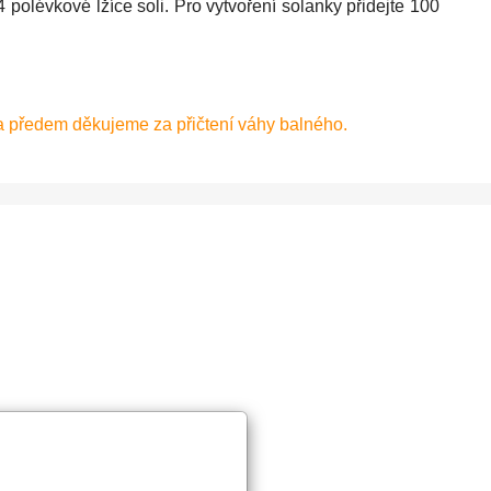
 polévkové lžíce soli. Pro vytvoření solanky přidejte 100
a předem děkujeme za přičtení váhy balného.