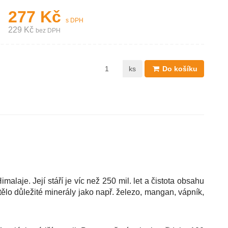
277 Kč
s DPH
229 Kč
bez DPH
ks
Do košíku
laje. Její stáří je víc než 250 mil. let a čistota obsahu
ělo důležité minerály jako např. železo, mangan, vápník,