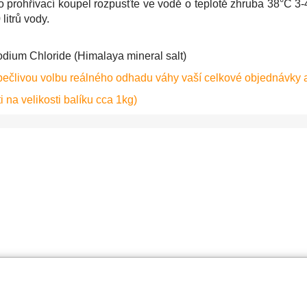
 prohřívací koupel rozpusťte ve vodě o teplotě zhruba 38°C 3-4
 litrů vody.
dium Chloride (Himalaya mineral salt)
pečlivou volbu reálného odhadu váhy vaší celkové objednávky 
i na velikosti balíku cca 1kg)