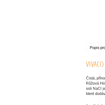
Popis pr
VIVACO
Čistá, přír
Růžová Hima
soli NaCl j
které dodáv