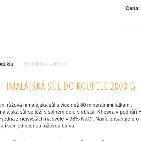
Cena:
Produkty v kategorii
oduktu
 HIMALÁJSKÁ SŮL DO KOUPELE 2000 G
odní růžová himalájská sůl s více než 80 minerálními látkami.
lájská sůl se těží v solném dolu v oblasti Khewra v podhůří Hima
e jedna z nejvyšších na světě = 98% NaCl. Navíc obsahuje pro t
ají soli jedinečnou růžovou barvu.