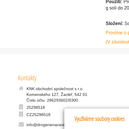
Použití:
Pro
g soli do 20
Složení:
So
Prosíme o 
(V závislost
Kontakty
KNK obchodní společnost s r.o.
Komenského 127, Žacléř, 542 01
Číslo účtu: 286293602/0300
25298518
CZ25298518
Využíváme soubory cookies
info@drogerienacestach.cz