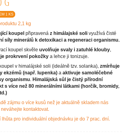
0 G
EM 1 KS
roduktu 2,1 kg
jící koupel
připravená
z himálajské soli
využívá čisté
ní síly minerálů k detoxikaci a regeneraci organismu.
vací koupel skvěle
uvolňuje svaly i zatuhlé klouby
,
je prokrvení pokožky
a lehce ji tonizuje.
oupel v himalájské soli (ideálně tzv. solanka),
zmírňuje
y ekzémů (např. lupenka)
a
aktivuje samoléčebné
sy organismu
.
Himalájská sůl je čistý přírodní
t s více než 80 minerálními látkami (horčík, bromidy,
d.)
adě zájmu o více kusů než je aktuálně skladem nás
 neváhejte kontaktovat.
lhůta pro individuální objednávku je do 7 prac. dní.