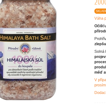
200
SKLAD
Váha p
Očišťu
přírod
Prohří
zlepšu
Solná k
projev
proce
produk
měď at
V příp
prosím
Dodací 