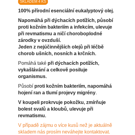
SKLADEM 4 KS
100% přírodní esenciální eukalyptový olej.
Napomáhá při dýchacích potížích, působí
proti kožním bakteriím a infekcím, ulevuje
při revmatismu a ničí choroboplodné
zárodky v ovzduší.
Jeden z nejúčinnějších olejů při léčbě
chorob ušních, nosních a krčních.
Pomáhá také
při dýchacích potížích,
vykašlávání a celkově posiluje
organismus.
Působí
proti kožním bakteriím, napomáhá
hojení ran a tlumí projevy migrény
.
V koupeli prokrvuje pokožku, zmírňuje
bolest svalů a kloubů, ulevuje při
revmatismu.
V případě zájmu o více kusů než je aktuálně
skladem nás prosím neváhejte kontaktovat.