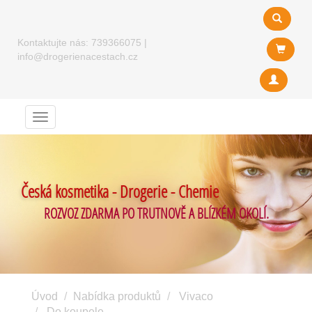
Kontaktujte nás:
739366075
|
info@drogerienacestach.cz
Menu
Česká kosmetika - Drogerie - Chemie
ROZVOZ ZDARMA PO TRUTNOVĚ A BLÍZKÉM OKOLÍ.
Úvod
Nabídka produktů
Vivaco
Do koupele