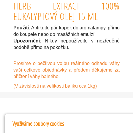
HERB EXTRACT 100%
EUKALYPTOVÝ OLEJ 15 ML
Použití:
Aplikujte pár kapek do aromalampy, přímo
do koupele nebo do masážních emulzí.
Upozornění:
Nikdy nepoužívejte v nezředěné
podobě přímo na pokožku.
Prosíme o pečlivou volbu reálného odhadu váhy
vaší celkové objednávky a předem děkujeme za
přičtení váhy balného.
(V závislosti na velikosti balíku cca 1kg)
Kontakty
Využíváme soubory cookies