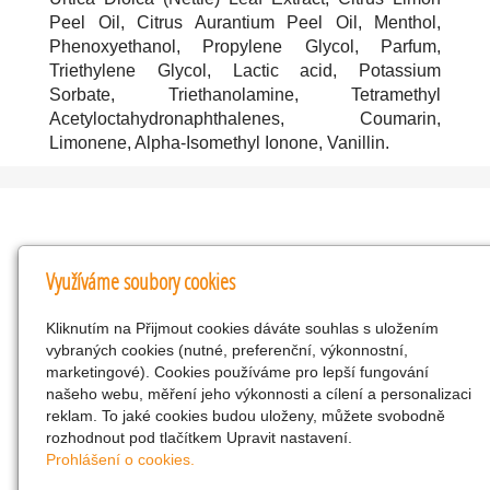
Peel Oil, Citrus Aurantium Peel Oil, Menthol,
Phenoxyethanol, Propylene Glycol, Parfum,
Triethylene Glycol, Lactic acid, Potassium
Sorbate, Triethanolamine, Tetramethyl
Acetyloctahydronaphthalenes, Coumarin,
Limonene, Alpha-Isomethyl Ionone, Vanillin.
Kontakty
Využíváme soubory cookies
KNK obchodní společnost s r.o.
Kliknutím na Přijmout cookies dáváte souhlas s uložením
Komenského 127, Žacléř, 542 01 Číslo účtu:
vybraných cookies (nutné, preferenční, výkonnostní,
286293602/0300
marketingové). Cookies používáme pro lepší fungování
25298518
našeho webu, měření jeho výkonnosti a cílení a personalizaci
reklam. To jaké cookies budou uloženy, můžete svobodně
CZ25298518
rozhodnout pod tlačítkem Upravit nastavení.
info@drogerienacestach.cz
Prohlášení o cookies.
www.drogerienacestach.cz