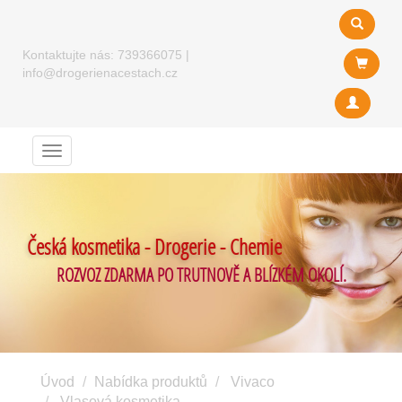
Kontaktujte nás:
739366075
|
info@drogerienacestach.cz
Menu
Česká kosmetika - Drogerie - Chemie
ROZVOZ ZDARMA PO TRUTNOVĚ A BLÍZKÉM OKOLÍ.
Úvod
Nabídka produktů
Vivaco
Vlasová kosmetika