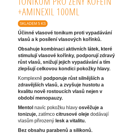
TONIKUM PRO ŽENY KOFEIN
+AMINEXIL 100ML
SKLADEM 5 KS
Účinné vlasové tonikum proti vypadávání
vlasů a k posílení vlasových kořínků.
Obsahuje kombinaci aktivních látek, které
stimulují vlasové kořínky, podporují zdravý
růst vlasů, snižují jejich vypadávání a tím
zlepšují celkovou kondici pokožky hlavy.
Komplexně
podporuje růst silnějších a
zdravějších vlasů, a zvyšuje hustotu a
kvalitu nově rostoucích vlasů nejen v
období menopauzy.
Mentol
navíc pokožku hlavy
osvěžuje a
tonizuje,
zatímco
citrusové oleje
dodávají
vlasům přirozený
lesk a vitalitu.
Bez obsahu parabenů a silikonů.