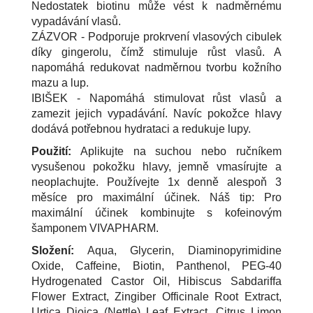
Nedostatek biotinu může vést k nadměrnému
vypadávání vlasů.
ZÁZVOR - Podporuje prokrvení vlasových cibulek
díky gingerolu, čímž stimuluje růst vlasů. A
napomáhá redukovat nadměrnou tvorbu kožního
mazu a lup.
IBIŠEK - Napomáhá stimulovat růst vlasů a
zamezit jejich vypadávání. Navíc pokožce hlavy
dodává potřebnou hydrataci a redukuje lupy.
Použití:
Aplikujte na suchou nebo ručníkem
vysušenou pokožku hlavy, jemně vmasírujte a
neoplachujte. Používejte 1x denně alespoň 3
měsíce pro maximální účinek. Náš tip: Pro
maximální účinek kombinujte s kofeinovým
šamponem VIVAPHARM.
Složení:
Aqua, Glycerin, Diaminopyrimidine
Oxide, Caffeine, Biotin, Panthenol, PEG-40
Hydrogenated Castor Oil, Hibiscus Sabdariffa
Flower Extract, Zingiber Officinale Root Extract,
Urtica Dioica (Nettle) Leaf Extract, Citrus Limon