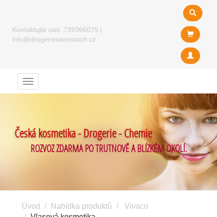
Kontaktujte nás:
739366075
|
info@drogerienacestach.cz
Menu
Česká kosmetika - Drogerie - Chemie
ROZVOZ ZDARMA PO TRUTNOVĚ A BLÍZKÉM OKOLÍ.
Úvod
Nabídka produktů
Vivaco
Vlasová kosmetika