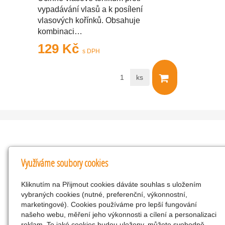
vypadávání vlasů a k posílení
vlasových kořínků. Obsahuje
kombinaci…
129 Kč
s DPH
ks
Kontakty
Využíváme soubory cookies
KNK obchodní společnost s r.o.
Kliknutím na Přijmout cookies dáváte souhlas s uložením
Komenského 127, Žacléř, 542 01 Číslo účtu:
vybraných cookies (nutné, preferenční, výkonnostní,
286293602/0300
marketingové). Cookies používáme pro lepší fungování
25298518
našeho webu, měření jeho výkonnosti a cílení a personalizaci
reklam. To jaké cookies budou uloženy, můžete svobodně