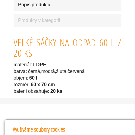
Popis produktu
Produkty v kategorii
VELKÉ SÁČKY NA ODPAD 60 L /
20 KS
materiál:
LDPE
barva: černá,modrá,žlutá,červená
objem:
60 l
rozměr:
60 x 70 cm
balení obsahuje:
20 ks
Kontakty
Využíváme soubory cookies