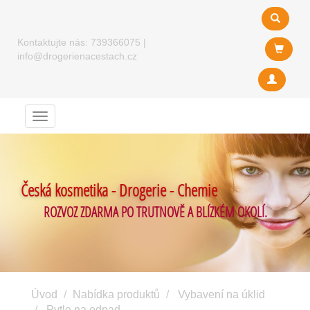
Kontaktujte nás:
739366075
|
info@drogerienacestach.cz
Menu
Česká kosmetika - Drogerie - Chemie
ROZVOZ ZDARMA PO TRUTNOVĚ A BLÍZKÉM OKOLÍ.
Úvod
Nabídka produktů
Vybavení na úklid
Pytle na odpad