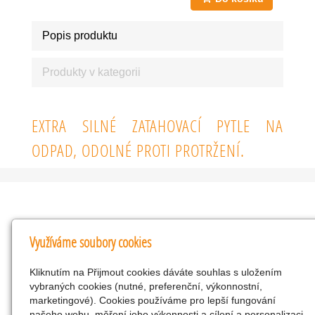
Popis produktu
Produkty v kategorii
EXTRA SILNÉ ZATAHOVACÍ PYTLE NA
ODPAD, ODOLNÉ PROTI PROTRŽENÍ.
Kontakty
Využíváme soubory cookies
KNK obchodní společnost s r.o.
Kliknutím na Přijmout cookies dáváte souhlas s uložením
Komenského 127, Žacléř, 542 01 Číslo účtu:
vybraných cookies (nutné, preferenční, výkonnostní,
286293602/0300
marketingové). Cookies používáme pro lepší fungování
25298518
našeho webu, měření jeho výkonnosti a cílení a personalizaci