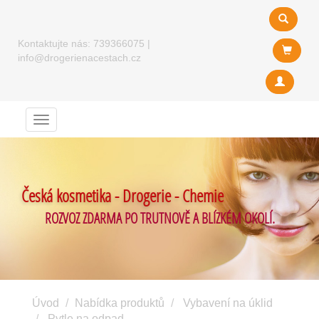
Kontaktujte nás:
739366075
|
info@drogerienacestach.cz
Menu
Česká kosmetika - Drogerie - Chemie
ROZVOZ ZDARMA PO TRUTNOVĚ A BLÍZKÉM OKOLÍ.
Úvod
Nabídka produktů
Vybavení na úklid
Pytle na odpad