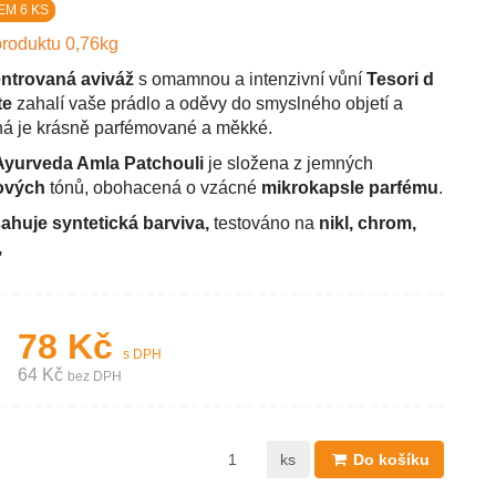
EM 6 KS
roduktu 0,76kg
ntrovaná aviváž
s omamnou a intenzivní vůní
Tesori d
te
zahalí vaše prádlo a oděvy do smyslného objetí a
á je krásně parfémované a měkké.
Ayurveda Amla Patchouli
je složena z jemných
sových
tónů, obohacená o vzácné
mikrokapsle parfému
.
huje syntetická barviva,
testováno na
nikl, chrom,
,
78 Kč
s DPH
64 Kč
bez DPH
ks
Do košíku