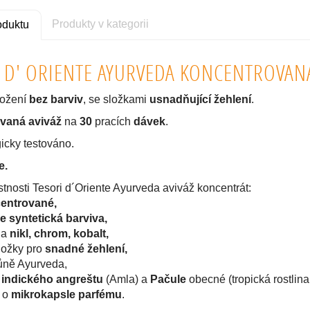
Produkty v kategorii
oduktu
 D' ORIENTE AYURVEDA KONCENTROVANÁ
ložení
bez barviv
, se složkami
usnadňující žehlení
.
vaná aviváž
na
30
pracích
dávek
.
icky testováno.
e.
stnosti Tesori d´Oriente Ayurveda aviváž koncentrát:
entrované,
 syntetická barviva,
na
nikl, chrom, kobalt,
ložky pro
snadné žehlení,
ně Ayurveda,
z
indického angreštu
(Amla) a
Pačule
obecné (tropická rostlina
 o
mikrokapsle parfému
.