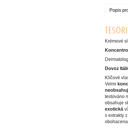
Popis pr
TESORI
Krémové s
Koncentro
Dermatolog
Dovoz Itáli
Klíčové vla
Velmi
konc
neobsahuje
testováno 
obsahuje s
exotická
vů
s extrakty 
obohacena