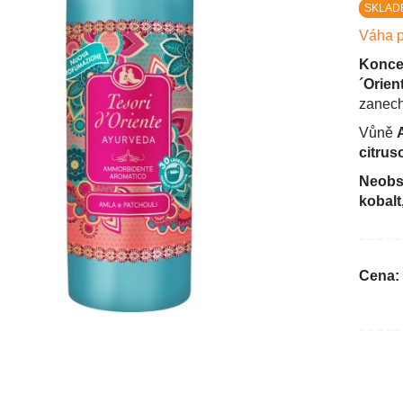
SKLAD
Váha p
Konce
´Orien
zanech
Vůně
citru
Neobsa
kobalt
Cena: