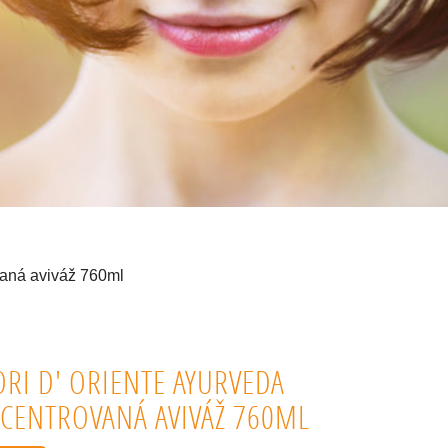
vaná aviváž 760ml
ORI D' ORIENTE AYURVEDA
CENTROVANÁ AVIVÁŽ 760ML