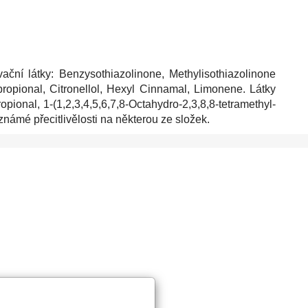
ační látky: Benzysothiazolinone, Methylisothiazolinone
propional, Citronellol, Hexyl Cinnamal, Limonene. Látky
pional, 1-(1,2,3,4,5,6,7,8-Octahydro-2,3,8,8-tetramethyl-
námé přecitlivělosti na některou ze složek.