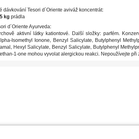
 dávkování Tesori d´Oriente aviváž koncentrát:
-5 kg
prádla
ori d´Oriente Ayurveda:
chově aktivní látky kationtové. Další složky: parfém. Konzerv
Alpha-Isomethyl Ionone, Benzyl Salicylate, Butylphenyl Methyl
mal, Hexyl Salicylate, Benzyl Salicylate, Butylphenyl Methylpro
ethan-1-one mohou vyvolat alergickou reakci. Nepoužívejte při z