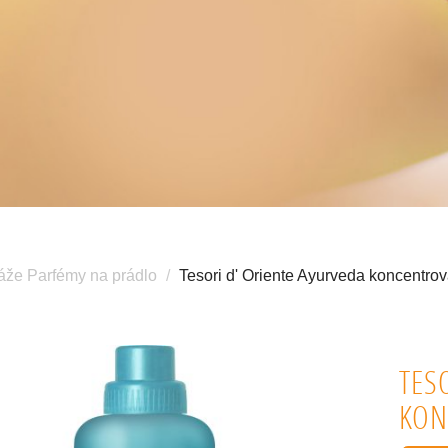
áže Parfémy na prádlo
Tesori d' Oriente Ayurveda koncentro
TES
KON