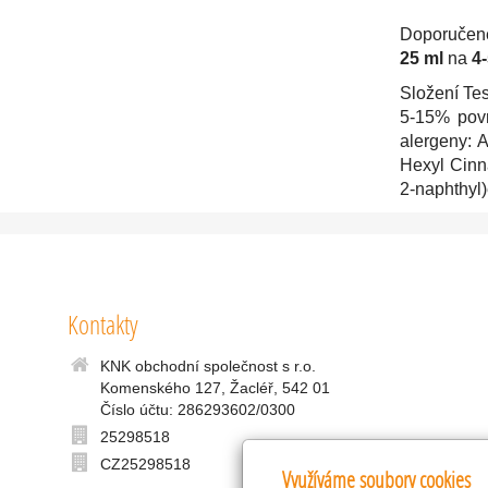
Doporučené
25 ml
na
4
Složení Tes
5-15% povr
alergeny: 
Hexyl Cinna
2-naphthyl)
Kontakty
KNK obchodní společnost s r.o.
Komenského 127, Žacléř, 542 01
Číslo účtu: 286293602/0300
25298518
CZ25298518
Využíváme soubory cookies