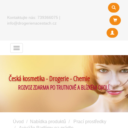
Kontaktujte nás:
739366075
|
info@drogerienacestach.cz
Menu
Česká kosmetika - Drogerie - Chemie
ROZVOZ ZDARMA PO TRUTNOVĚ A BLÍZKÉM OKOLÍ.
Úvod
Nabídka produktů
Prací prostředky
Aviváže Parfémy na prádlo