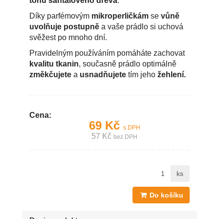
tónů santalového dřeva
.
Díky parfémovým
mikroperličkám
se
vůně
uvolňuje postupně
a vaše prádlo si uchová
svěžest po mnoho dní.
Pravidelným používáním pomáháte zachovat
kvalitu tkanin
, současně prádlo optimálně
změkčujete
a
usnadňujete
tím jeho
žehlení.
Cena:
69 Kč
s DPH
57 Kč
bez DPH
ks
Do košíku