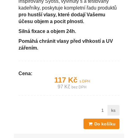
inspirovaný Syoss, vyvinutý s a testovaný
kadeřníky, poskytuje kompletní řadu produktů
pro hustší vlasy, které dodají Vašemu
účesu objem a pocit plnosti.
Silná fixace a objem 24h.
Pomáhá chránit vlasy před vlhkostí a UV
zářením.
Cena:
117 Kč
s DPH
97 Kč
bez DPH
ks
Do košíku