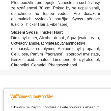
Před použitím protřepejte. Naneste na suché vlasy
ze vzdálenosti 30 cm. Pokud by se ucpal ventil,
opláchněte ho teplou vodou. Pro dosažení
optimálních výsledků použijte Syoss pěnové
tužidlo Thicker Hair a Fiber sprej.
Složení Syoss Thicker Hair:
Dimethyl ether, Alcohol denat., Aqua (water, eau),
Octylacrylamide/acrylates/butylaminoethyl
methacrylate copolymer, Aminomethyl propanol,
Cellulose, Parfum (fragrance), Isopropyl myristate,
Benzoic acid, Linalool, Limonene, Benzyl alcohol,
Citronellol, Geraniol, Phenoxyethanol.
Kontakty
Využíváme soubory cookies
KNK obchodní společnost s r.o.
Kliknutím na Přijmout cookies dáváte souhlas s uložením
Komenského 127, Žacléř, 542 01 Číslo účtu: