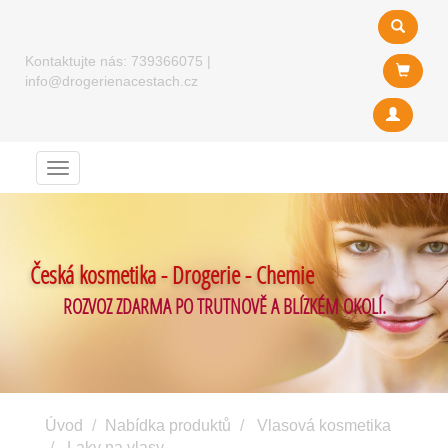
Kontaktujte nás:
739366075
|
info@drogerienacestach.cz
Menu
Česká kosmetika - Drogerie - Chemie
ROZVOZ ZDARMA PO TRUTNOVĚ A BLÍZKÉM OKOLÍ.
Úvod
Nabídka produktů
Vlasová kosmetika
Laky na vlasy