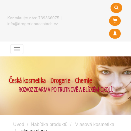
Kontaktujte nás:
739366075
|
info@drogerienacestach.cz
Menu
Česká kosmetika - Drogerie - Chemie
ROZVOZ ZDARMA PO TRUTNOVĚ A BLÍZKÉM OKOLÍ.
Úvod
Nabídka produktů
Vlasová kosmetika
Laky na vlasy