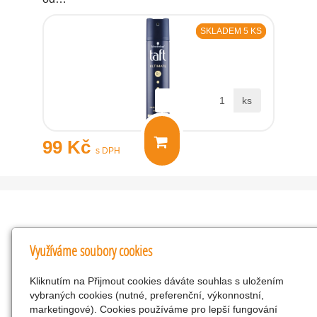
SKLADEM 5 KS
ks
99 Kč
s DPH
Kontakty
Využíváme soubory cookies
KNK obchodní společnost s r.o.
Kliknutím na Přijmout cookies dáváte souhlas s uložením
Komenského 127, Žacléř, 542 01 Číslo účtu:
vybraných cookies (nutné, preferenční, výkonnostní,
286293602/0300
marketingové). Cookies používáme pro lepší fungování