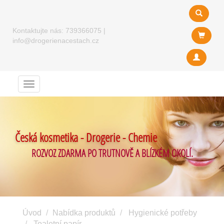
Kontaktujte nás:
739366075
|
info@drogerienacestach.cz
Menu
Česká kosmetika - Drogerie - Chemie
ROZVOZ ZDARMA PO TRUTNOVĚ A BLÍZKÉM OKOLÍ.
Úvod
Nabídka produktů
Hygienické potřeby
Toaletní papír