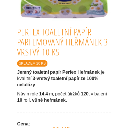
PERFEX TOALETNÍ PAPÍR
PARFEMOVANÝ HEŘMÁNEK 3-
VRSTVÝ 10 KS
SKLADEM 20 KS
Jemný toaletní papír Perfex Heřmánek
je
kvalitní
3-vrstvý toaletní papír ze 100%
celulózy.
Návin role
14,4
m, počet útržků
120
, v balení
10
rolí,
vůně heřmánek.
Cena: