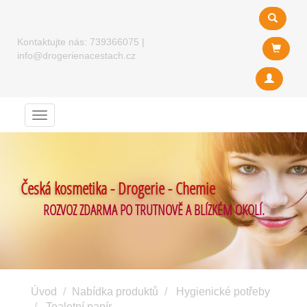
Kontaktujte nás:
739366075
|
info@drogerienacestach.cz
Menu
Česká kosmetika - Drogerie - Chemie
ROZVOZ ZDARMA PO TRUTNOVĚ A BLÍZKÉM OKOLÍ.
Úvod
Nabídka produktů
Hygienické potřeby
Toaletní papír