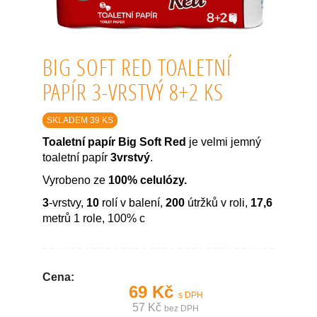
BIG SOFT RED TOALETNÍ
PAPÍR 3-VRSTVÝ 8+2 KS
SKLADEM 39 KS
Toaletní papír Big Soft Red
je velmi jemný
toaletní papír
3vrstvý
.
Vyrobeno ze
100% celulózy.
3
-vrstvy,
10
rolí v balení,
200
útržků v roli,
17,6
metrů 1 role, 100% c
Cena:
69 Kč
s DPH
57 Kč
bez DPH