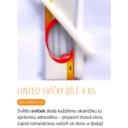
LINTEO SVÍČKY BÍLÉ 4 KS
SKLADEM 4 KS
Světlo
svíček
dodá každému okamžiku tu
správnou atmosféru – projasní tmavá rána,
zajistí romantickou večeři ve dvou a dodají