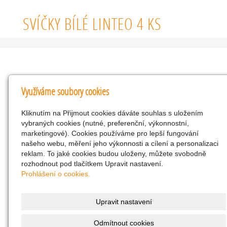
SVÍČKY BÍLÉ LINTEO 4 KS
Kontakty
Využíváme soubory cookies
KNK obchodní společnost s r.o.
Kliknutím na Přijmout cookies dáváte souhlas s uložením
Komenského 127, Žacléř, 542 01 Číslo účtu:
vybraných cookies (nutné, preferenční, výkonnostní,
286293602/0300
marketingové). Cookies používáme pro lepší fungování
25298518
našeho webu, měření jeho výkonnosti a cílení a personalizaci
reklam. To jaké cookies budou uloženy, můžete svobodně
CZ25298518
rozhodnout pod tlačítkem Upravit nastavení.
info@drogerienacestach.cz
Prohlášení o cookies.
www.drogerienacestach.cz
739366075
Upravit nastavení
Facebook
Odmítnout cookies
Twitter