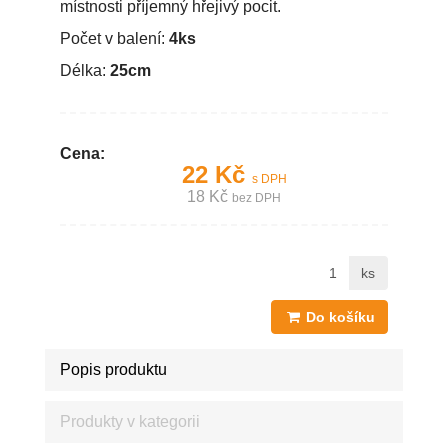
místnosti příjemný hřejivý pocit.
Počet v balení:
4ks
Délka:
25cm
Cena:
22 Kč
s DPH
18 Kč
bez DPH
ks
Do košíku
Popis produktu
Produkty v kategorii