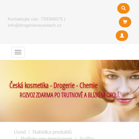
Kontaktujte nás:
739366075
|
info@drogerienacestach.cz
Menu
Česká kosmetika - Drogerie - Chemie
ROZVOZ ZDARMA PO TRUTNOVĚ A BLÍZKÉM OKOLÍ.
Úvod
Nabídka produktů
Potřeby pro domácnost
Svíčky