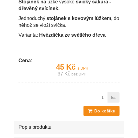
Stojánek na
úzké vysoké
svíčky sakura -
dřevěný svícínek.
Jednoduchý
stojánek s kovovým lůžkem
, do
něhož se vloží svíčka.
Varianta:
Hvězdička ze světlého dřeva
Cena:
45 Kč
s DPH
37 Kč
bez DPH
ks
Do košíku
Popis produktu