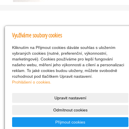
Kontakty
Využíváme soubory cookies
KNK obchodní společnost s r.o.
Kliknutím na Přijmout cookies dáváte souhlas s uložením
Komenského 127, Žacléř, 542 01 Číslo účtu:
vybraných cookies (nutné, preferenční, výkonnostní,
286293602/0300
marketingové). Cookies používáme pro lepší fungování
25298518
našeho webu, měření jeho výkonnosti a cílení a personalizaci
reklam. To jaké cookies budou uloženy, můžete svobodně
CZ25298518
rozhodnout pod tlačítkem Upravit nastavení.
info@drogerienacestach.cz
Prohlášení o cookies.
www.drogerienacestach.cz
739366075
Upravit nastavení
Facebook
Odmítnout cookies
Twitter
286293602/0300
Přijmout cookies