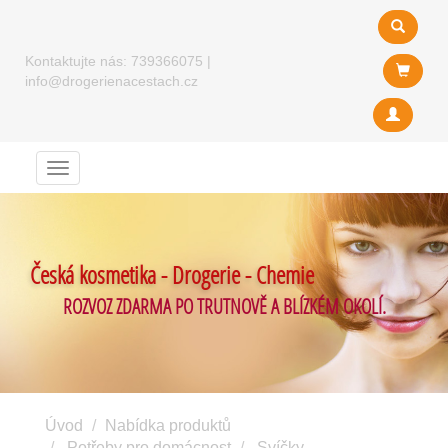
Kontaktujte nás:
739366075
|
info@drogerienacestach.cz
Menu
Česká kosmetika - Drogerie - Chemie
ROZVOZ ZDARMA PO TRUTNOVĚ A BLÍZKÉM OKOLÍ.
Úvod
Nabídka produktů
Potřeby pro domácnost
Svíčky