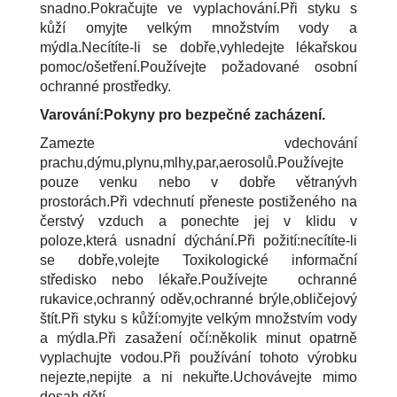
snadno.Pokračujte ve vyplachování.Při styku s
kůží omyjte velkým množstvím vody a
mýdla.Necítíte-li se dobře,vyhledejte lékařskou
pomoc/ošetření.Používejte požadované osobní
ochranné prostředky.
Varování:Pokyny pro bezpečné zacházení.
Zamezte vdechování
prachu,dýmu,plynu,mlhy,par,aerosolů.Používejte
pouze venku nebo v dobře větranývh
prostorách.Při vdechnutí přeneste postiženého na
čerstvý vzduch a ponechte jej v klidu v
poloze,která usnadní dýchání.Při požití:necítíte-li
se dobře,volejte Toxikologické informační
středisko nebo lékaře.Používejte ochranné
rukavice,ochranný oděv,ochranné brýle,obličejový
štít.Při styku s kůží:omyjte velkým množstvím vody
a mýdla.Při zasažení očí:několik minut opatrně
vyplachujte vodou.Při používání tohoto výrobku
nejezte,nepijte a ni nekuřte.Uchovávejte mimo
dosah dětí.