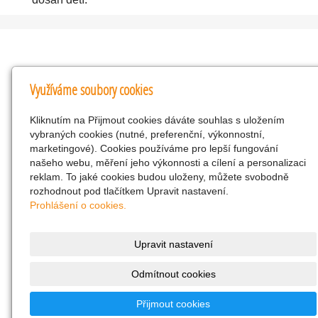
Kontakty
Využíváme soubory cookies
KNK obchodní společnost s r.o.
Kliknutím na Přijmout cookies dáváte souhlas s uložením
Komenského 127, Žacléř, 542 01 Číslo účtu:
vybraných cookies (nutné, preferenční, výkonnostní,
286293602/0300
marketingové). Cookies používáme pro lepší fungování
25298518
našeho webu, měření jeho výkonnosti a cílení a personalizaci
reklam. To jaké cookies budou uloženy, můžete svobodně
CZ25298518
rozhodnout pod tlačítkem Upravit nastavení.
info@drogerienacestach.cz
Prohlášení o cookies.
www.drogerienacestach.cz
739366075
Upravit nastavení
Facebook
Odmítnout cookies
Twitter
286293602/0300
Přijmout cookies