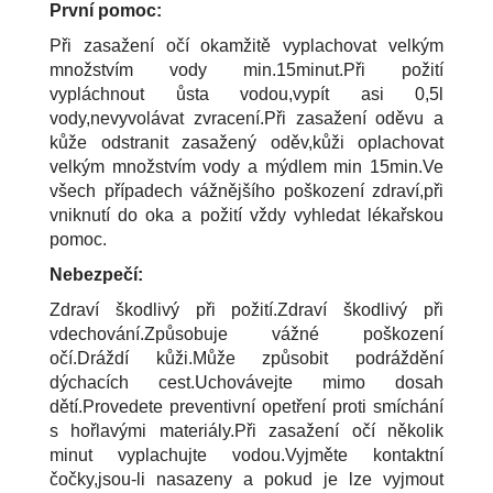
První pomoc:
Při zasažení očí okamžitě vyplachovat velkým
množstvím vody min.15minut.Při požití
vypláchnout ůsta vodou,vypít asi 0,5l
vody,nevyvolávat zvracení.Při zasažení oděvu a
kůže odstranit zasažený oděv,kůži oplachovat
velkým množstvím vody a mýdlem min 15min.Ve
všech případech vážnějšího poškození zdraví,při
vniknutí do oka a požití vždy vyhledat lékařskou
pomoc.
Nebezpečí:
Zdraví škodlivý při požití.Zdraví škodlivý při
vdechování.Způsobuje vážné poškození
očí.Dráždí kůži.Může způsobit podráždění
dýchacích cest.Uchovávejte mimo dosah
dětí.Provedete preventivní opetření proti smíchání
s hořlavými materiály.Při zasažení očí několik
minut vyplachujte vodou.Vyjměte kontaktní
čočky,jsou-li nasazeny a pokud je lze vyjmout