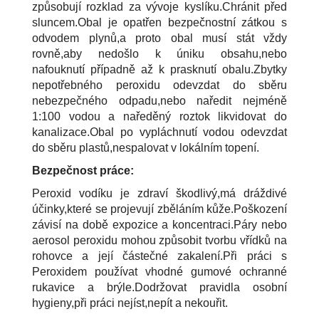
způsobují rozklad za vývoje kyslíku.Chránit před
sluncem.Obal je opatřen bezpečnostní zátkou s
odvodem plynů,a proto obal musí stát vždy
rovně,aby nedošlo k úniku obsahu,nebo
nafouknutí případně až k prasknutí obalu.Zbytky
nepotřebného peroxidu odevzdat do sběru
nebezpečného odpadu,nebo naředit nejméně
1:100 vodou a naředěný roztok likvidovat do
kanalizace.Obal po vypláchnutí vodou odevzdat
do sběru plastů,nespalovat v lokálním topení.
Bezpečnost práce:
Peroxid vodíku je zdraví škodlivý,má dráždivé
účinky,které se projevují zběláním kůže.Poškození
závisí na době expozice a koncentraci.Páry nebo
aerosol peroxidu mohou způsobit tvorbu vřídků na
rohovce a její částečné zakalení.Při práci s
Peroxidem používat vhodné gumové ochranné
rukavice a brýle.Dodržovat pravidla osobní
hygieny,při práci nejíst,nepít a nekouřit.