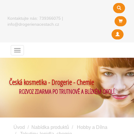
Kontaktujte nás:
739366075
|
info@drogerienacestach.cz
Menu
Česká kosmetika - Drogerie - Chemie
ROZVOZ ZDARMA PO TRUTNOVĚ A BLÍZKÉM OKOLÍ.
Úvod
Nabídka produktů
Hobby a Dílna
Tekutiny, lepidla, chemie ....