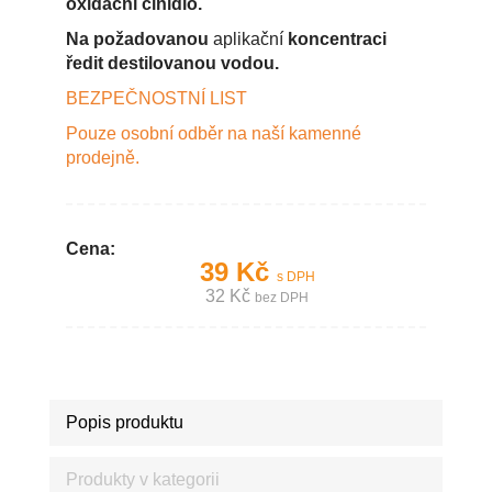
oxidační činidlo.
Na požadovanou
aplikační
koncentraci
ředit destilovanou vodou.
BEZPEČNOSTNÍ LIST
Pouze osobní odběr na naší kamenné
prodejně.
Cena:
39 Kč
s DPH
32 Kč
bez DPH
Popis produktu
Produkty v kategorii