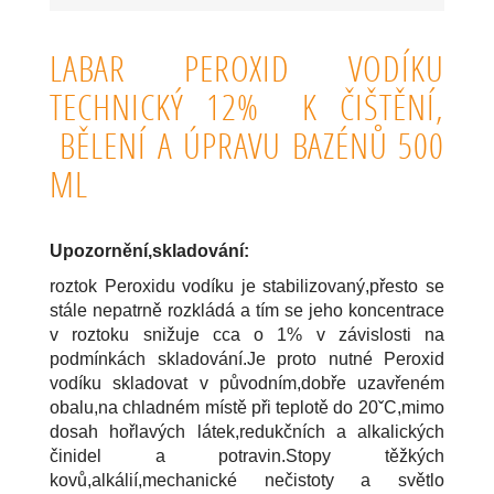
LABAR PEROXID VODÍKU
TECHNICKÝ 12% K ČIŠTĚNÍ,
BĚLENÍ A ÚPRAVU BAZÉNŮ 500
ML
Upozornění,skladování:
roztok Peroxidu vodíku je stabilizovaný,přesto se
stále nepatrně rozkládá a tím se jeho koncentrace
v roztoku snižuje cca o 1% v závislosti na
podmínkách skladování.Je proto nutné Peroxid
vodíku skladovat v původním,dobře uzavřeném
obalu,na chladném místě při teplotě do 20ˇC,mimo
dosah hořlavých látek,redukčních a alkalických
činidel a potravin.Stopy těžkých
kovů,alkálií,mechanické nečistoty a světlo