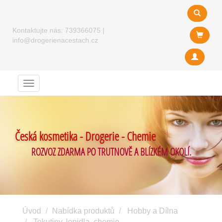
Kontaktujte nás:
739366075
|
info@drogerienacestach.cz
Menu
Česká kosmetika - Drogerie - Chemie
ROZVOZ ZDARMA PO TRUTNOVĚ A BLÍZKÉM OKOLÍ.
Úvod
Nabídka produktů
Hobby a Dílna
Tekutiny, lepidla, chemie ....