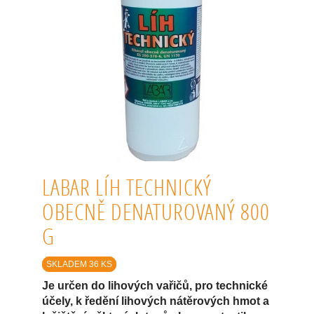
LABAR LÍH TECHNICKÝ
OBECNĚ DENATUROVANÝ 800
G
SKLADEM 36 KS
Je určen do lihových vařičů, pro technické
účely, k ředění lihových nátěrových hmot a