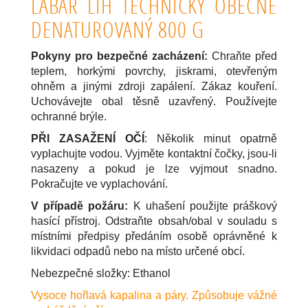
LABAR LÍH TECHNICKÝ OBECNĚ
DENATUROVANÝ 800 G
Pokyny pro bezpečné zacházení:
Chraňte před
teplem, horkými povrchy, jiskrami, otevřeným
ohněm a jinými zdroji zapálení. Zákaz kouření.
Uchovávejte obal těsně uzavřený. Používejte
ochranné brýle.
PŘI ZASAŽENÍ OČÍ
: Několik minut opatrně
vyplachujte vodou. Vyjměte kontaktní čočky, jsou-li
nasazeny a pokud je lze vyjmout snadno.
Pokračujte ve vyplachování.
V případě požáru:
K uhašení použijte práškový
hasící přístroj. Odstraňte obsah/obal v souladu s
místními předpisy předáním osobě oprávněné k
likvidaci odpadů nebo na místo určené obcí.
Nebezpečné složky: Ethanol
Vysoce hořlavá kapalina a páry. Způsobuje vážné