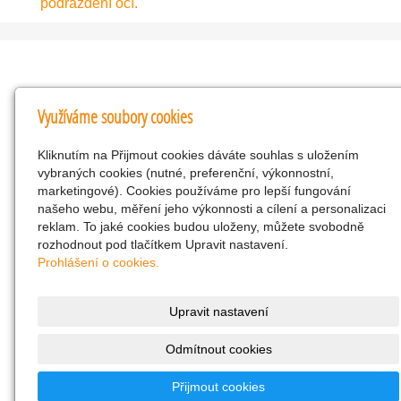
podráždění očí.
Kontakty
Využíváme soubory cookies
KNK obchodní společnost s r.o.
Kliknutím na Přijmout cookies dáváte souhlas s uložením
Komenského 127, Žacléř, 542 01 Číslo účtu:
vybraných cookies (nutné, preferenční, výkonnostní,
286293602/0300
marketingové). Cookies používáme pro lepší fungování
25298518
našeho webu, měření jeho výkonnosti a cílení a personalizaci
reklam. To jaké cookies budou uloženy, můžete svobodně
CZ25298518
rozhodnout pod tlačítkem Upravit nastavení.
info@drogerienacestach.cz
Prohlášení o cookies.
www.drogerienacestach.cz
739366075
Upravit nastavení
Facebook
Odmítnout cookies
Twitter
286293602/0300
Přijmout cookies