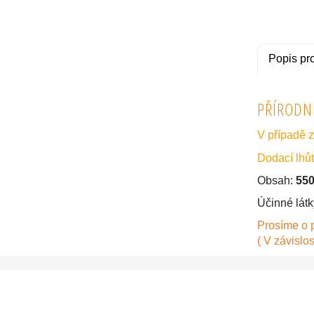
Popis pr
PŘÍRODN
V případě z
Dodací lhůt
Obsah:
550
Účinné látk
Prosíme o 
( V závislos