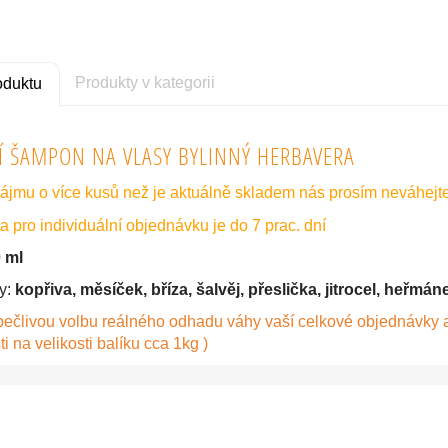
Produkty v kategorii
oduktu
Í ŠAMPON NA VLASY BYLINNÝ HERBAVERA
ájmu o více kusů než je aktuálně skladem nás prosím neváhejt
a pro individuální objednávku je do 7 prac. dní
 ml
y:
kopřiva, měsíček, bříza, šalvěj, přeslička, jitrocel, heřmá
pečlivou volbu reálného odhadu váhy vaší celkové objednávky 
ti na velikosti balíku cca 1kg )