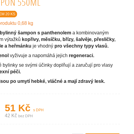
PON 550ML
EM 20 KS
roduktu 0,68 kg
bylinný šampon s panthenolem
a kombinovaným
m výtažků
kopřivy, měsíčku, břízy, šalvěje, přesličky,
ele a heřmánku
je vhodný
pro všechny typy vlasů.
enol
vyživuje a napomáhá jejich
regeneraci.
 bylinky se svými účinky doplňují a zaručují pro vlasy
xní péči.
jsou po umytí hebké, vláčné a mají zdravý lesk.
51 Kč
s DPH
42 Kč
bez DPH