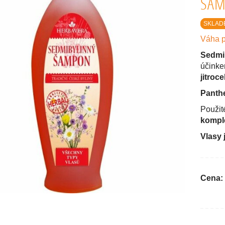
ŠAM
SKLAD
Váha p
Sedmi
účinke
jitroc
Panth
Použité
komple
Vlasy 
Cena: