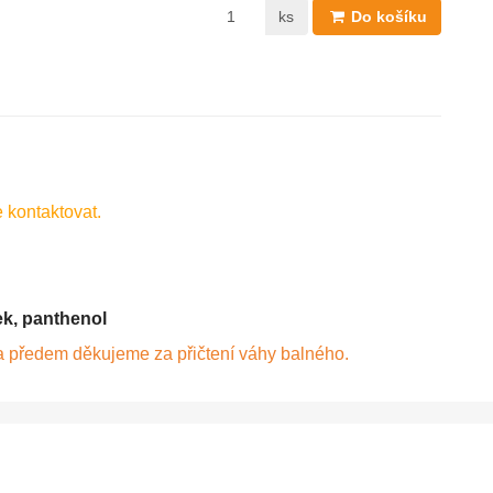
ks
Do košíku
e kontaktovat.
nek, panthenol
a předem děkujeme za přičtení váhy balného.