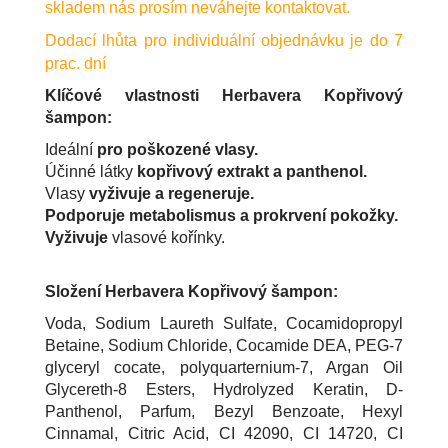
skladem nás prosím neváhejte kontaktovat.
Dodací lhůta pro individuální objednávku je do 7
prac. dní
Klíčové vlastnosti Herbavera Kopřivový
šampon:
Ideální
pro poškozené vlasy.
Účinné látky
kopřivový extrakt a panthenol.
Vlasy
vyživuje a regeneruje.
Podporuje metabolismus a prokrvení pokožky.
Vyživuje
vlasové kořínky.
Složení Herbavera Kopřivový šampon:
Voda, Sodium Laureth Sulfate, Cocamidopropyl
Betaine, Sodium Chloride, Cocamide DEA, PEG-7
glyceryl cocate, polyquarternium-7, Argan Oil
Glycereth-8 Esters, Hydrolyzed Keratin, D-
Panthenol, Parfum, Bezyl Benzoate, Hexyl
Cinnamal, Citric Acid, CI 42090, CI 14720, CI