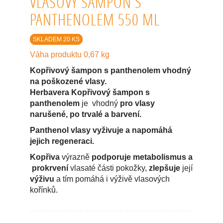
VLASOVÝ ŠAMPON S
PANTHENOLEM 550 ML
SKLADEM 20 KS
Váha produktu 0,67 kg
Kopřivový šampon s panthenolem vhodný
na poškozené vlasy.
Herbavera Kopřivový šampon s
panthenolem
je vhodný
pro vlasy
narušené, po trvalé a barvení.
Panthenol vlasy vyživuje a napomáhá
jejich regeneraci.
Kopřiva
výrazně
podporuje metabolismus a
prokrvení
vlasaté části pokožky,
zlepšuje
její
výživu
a tím pomáhá i výživě vlasových
kořínků.