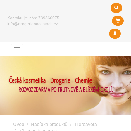
Kontaktujte nás:
739366075
|
info@drogerienacestach.cz
Menu
Česká kosmetika - Drogerie - Chemie
ROZVOZ ZDARMA PO TRUTNOVĚ A BLÍZKÉM OKOLÍ.
Úvod
Nabídka produktů
Herbavera
Vlasové šampony