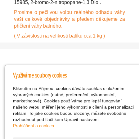
15985, 2-bromo-2-nitropopane-1,3 Diol.
Prosíme o pečlivou volbu reálného odhadu váhy
vaší celkové objednávky a předem děkujeme za
přičtení váhy balného.
( V závislosti na velikosti balíku cca 1 kg )
Kontakty
Využíváme soubory cookies
KNK obchodní společnost s r.o.
Kliknutím na Přijmout cookies dáváte souhlas s uložením
Komenského 127, Žacléř, 542 01 Číslo účtu:
vybraných cookies (nutné, preferenční, výkonnostní,
286293602/0300
marketingové). Cookies používáme pro lepší fungování
25298518
našeho webu, měření jeho výkonnosti a cílení a personalizaci
reklam. To jaké cookies budou uloženy, můžete svobodně
CZ25298518
rozhodnout pod tlačítkem Upravit nastavení.
info@drogerienacestach.cz
Prohlášení o cookies.
www.drogerienacestach.cz