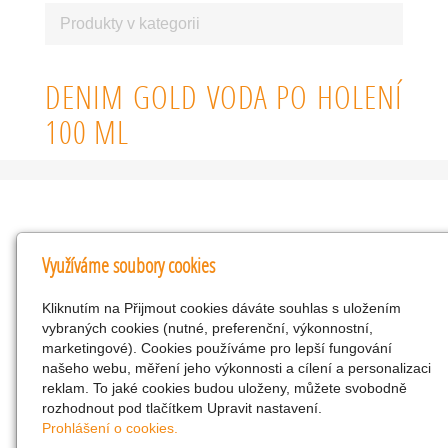
Produkty v kategorii
DENIM GOLD VODA PO HOLENÍ
100 ML
Kontakty
Využíváme soubory cookies
KNK obchodní společnost s r.o.
Kliknutím na Přijmout cookies dáváte souhlas s uložením
Komenského 127, Žacléř, 542 01 Číslo účtu:
vybraných cookies (nutné, preferenční, výkonnostní,
286293602/0300
marketingové). Cookies používáme pro lepší fungování
25298518
našeho webu, měření jeho výkonnosti a cílení a personalizaci
reklam. To jaké cookies budou uloženy, můžete svobodně
CZ25298518
rozhodnout pod tlačítkem Upravit nastavení.
info@drogerienacestach.cz
Prohlášení o cookies.