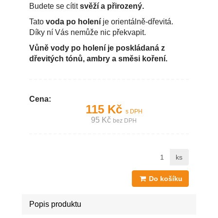
Budete se cítit
svěží a přirozený.
Tato
voda po holení
je orientálně-dřevitá.
Díky ní Vás nemůže nic překvapit.
Vůně vody po holení je poskládaná z
dřevitých tónů, ambry a směsi koření.
Cena:
115 Kč
s DPH
95 Kč
bez DPH
ks
Do košíku
Popis produktu