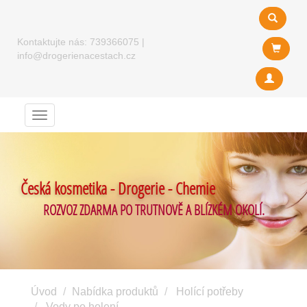
Kontaktujte nás:
739366075
|
info@drogerienacestach.cz
Menu
Česká kosmetika - Drogerie - Chemie
ROZVOZ ZDARMA PO TRUTNOVĚ A BLÍZKÉM OKOLÍ.
Úvod
Nabídka produktů
Holící potřeby
Vody po holení