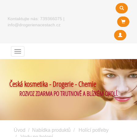
Kontaktujte nás:
739366075
|
info@drogerienacestach.cz
Menu
Česká kosmetika - Drogerie - Chemie
ROZVOZ ZDARMA PO TRUTNOVĚ A BLÍZKÉM OKOLÍ.
Úvod
Nabídka produktů
Holící potřeby
Vody po holení