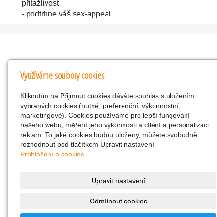
přitažlivost
- podtrhne váš sex-appeal
Kontakty
Využíváme soubory cookies
KNK obchodní společnost s r.o.
Kliknutím na Přijmout cookies dáváte souhlas s uložením
Komenského 127, Žacléř, 542 01 Číslo účtu:
vybraných cookies (nutné, preferenční, výkonnostní,
286293602/0300
marketingové). Cookies používáme pro lepší fungování
25298518
našeho webu, měření jeho výkonnosti a cílení a personalizaci
reklam. To jaké cookies budou uloženy, můžete svobodně
CZ25298518
rozhodnout pod tlačítkem Upravit nastavení.
info@drogerienacestach.cz
Prohlášení o cookies.
www.drogerienacestach.cz
739366075
Upravit nastavení
Facebook
Odmítnout cookies
Twitter
286293602/0300