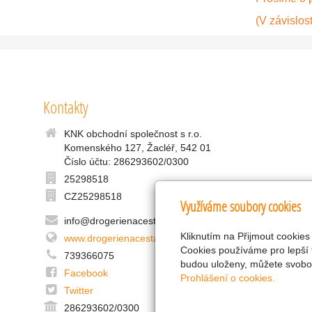
(V závislost
Kontakty
KNK obchodní společnost s r.o.
Komenského 127, Žacléř, 542 01
Číslo účtu: 286293602/0300
25298518
CZ25298518
Využíváme soubory cookies
info@drogerienacestach.cz
Kliknutím na Přijmout cookies
www.drogerienacestach.cz
Cookies používáme pro lepší 
739366075
budou uloženy, můžete svobod
Facebook
Prohlášení o cookies.
Twitter
286293602/0300