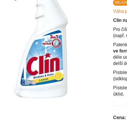
SKLAD
Váha p
Clin n
Pro či
(např. 
Patent
ve for
déle u
delší 
Pistol
(odklop
Pistol
úklid.
Cena: