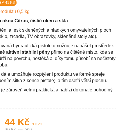
EM 41 KS
roduktu 0,5 kg
a okna Citrus, čistič oken a skla
.
štění a lesk skleněných a hladkých omyvatelných ploch
sklo, zrcadla, TV obrazovky, skleněné stoly atd).
ovaná hydraulická pistole umožňuje nanášet prostředek
mě aktivní stabilní pěny
přímo na čištěné místo, kde se
drží na povrchu, nestéká a díky tomu působí na nečistoty
dobu.
e dále umožňuje rozptýlení produktu ve formě spreje
ením sítka z konce pistole), a tím ošetří větší plochu.
e je zároveň velmi praktická a nabízí dokonale pohodlný
44 Kč
s DPH
36 Kč