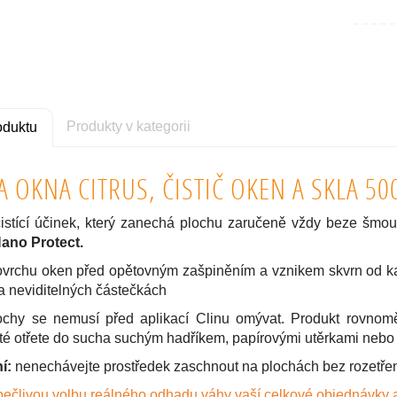
Produkty v kategorii
oduktu
A OKNA CITRUS, ČISTIČ OKEN A SKLA 50
čistící účinek, který zanechá plochu zaručeně vždy beze šmouh
ano Protect.
vrchu oken před opětovným zašpiněním a vznikem skvrn od kap
a neviditelných částečkách
ochy se nemusí před aplikací Clinu omývat. Produkt rovnomě
oté otřete do sucha suchým hadříkem, papírovými utěrkami neb
í:
nenechávejte prostředek zaschnout na plochách bez rozetřen
pečlivou volbu reálného odhadu váhy vaší celkové objednávky 