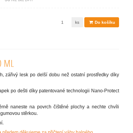
bez DPH
ks
Do košíku
0 ML
, zářivý lesk po delší dobu než ostatní prostředky díky
ek po dešti díky patentované technologii Nano-Protect
rně naneste na povrch čištěné plochy a nechte chvíli
o gumovou stěrkou.
í.
a předem děkujeme za přičtení váhy balného.