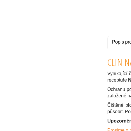
Popis pr
CLIN N
Vynikající 
receptuře
N
Ochranu po
založené n
Čištěné pl
působit. P
Upozorněn
Prosíme o 