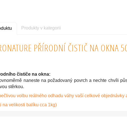
Produkty v kategorii
oduktu
RONATURE PŘÍRODNÍ ČISTIČ NA OKNA 5
írodního čističe na okna:
rovnoměrně naneste na požadovaný povrch a nechte chvíli půs
ou stěrkou.
pečlivou volbu reálného odhadu váhy vaší celkové objednávky 
i na velikosti balíku cca 1kg)