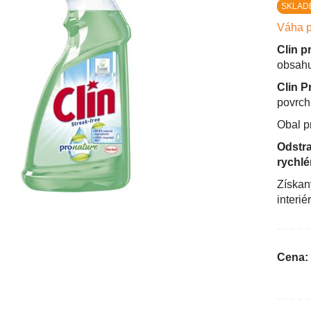
SKLADE
Váha p
Clin p
obsah
Clin P
povrc
Obal p
Odstra
rychlé
Získaný
interié
Cena: