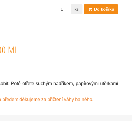
ks
Do košíku
00 ML
obit. Poté otřete suchým hadříkem, papírovými utěrkami
a předem děkujeme za přičtení váhy balného.