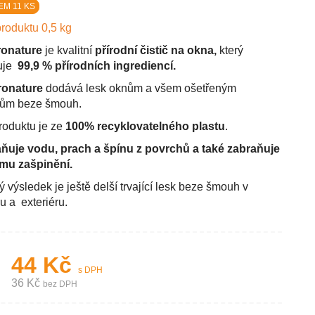
M 11 KS
roduktu 0,5 kg
ronature
je kvalitní
přírodní čistič na okna,
který
uje
99,9 % přírodních ingrediencí.
ronature
dodává lesk oknům a všem ošetřeným
hům beze šmouh.
roduktu je ze
100% recyklovatelného plastu
.
ňuje vodu, prach a špínu z povrchů a také zabraňuje
mu zašpinění.
 výsledek je ještě delší trvající lesk beze šmouh v
ru a exteriéru.
44 Kč
s DPH
36 Kč
bez DPH