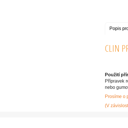
Popis pr
CLIN P
Použití př
Přípravek 
nebo gumov
Prosíme o 
(V závislost