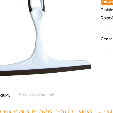
SKLAD
Prakti
Rozmě
Cena:
Produkty v kategorii
oduktu
A NA OKNA BROWN 2902 CLANAX 25 CM