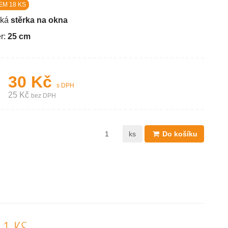
EM 18 KS
cká
stěrka na okna
r:
25 cm
30 Kč
s DPH
25 Kč
bez DPH
ks
Do košíku
 1 KS