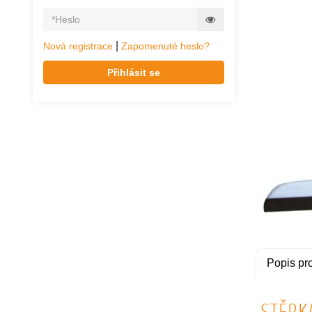
|
Nová registrace
Zapomenuté heslo?
Přihlásit se
Popis pr
STĚRK