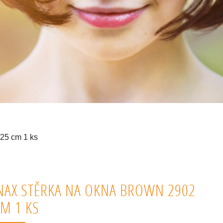
25 cm 1 ks
NAX STĚRKA NA OKNA BROWN 2902
CM 1 KS