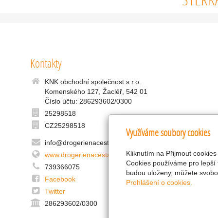
Kontakty
KNK obchodní společnost s r.o.
Komenského 127, Žacléř, 542 01
Číslo účtu: 286293602/0300
25298518
CZ25298518
Využíváme soubory cookies
info@drogerienacestach.cz
Kliknutím na Přijmout cookies
www.drogerienacestach.cz
Cookies používáme pro lepší 
739366075
budou uloženy, můžete svobod
Facebook
Prohlášení o cookies.
Twitter
286293602/0300