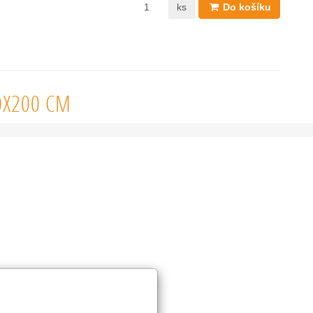
ks
Do košíku
0X200 CM