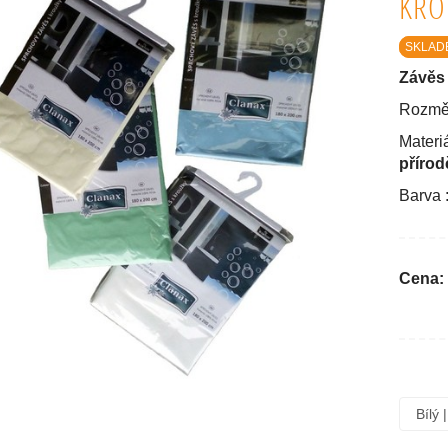
KRO
SKLAD
Závěs 
Rozmě
Materiá
přírod
Barva 
Cena: