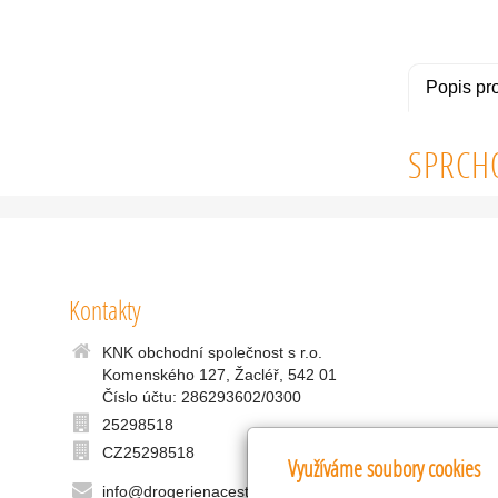
Popis pr
SPRCHO
Kontakty
KNK obchodní společnost s r.o.
Komenského 127, Žacléř, 542 01
Číslo účtu: 286293602/0300
25298518
CZ25298518
Využíváme soubory cookies
info@drogerienacestach.cz