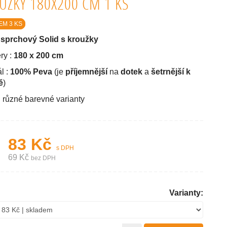
UŽKY 180X200 CM 1 KS
EM 3 KS
sprchový Solid s kroužky
ry :
180 x 200 cm
l :
100% Peva
(je
příjemnější
na
dotek
a
šetrnější k
ě
)
: různé barevné varianty
83 Kč
s DPH
69 Kč
bez DPH
Varianty: