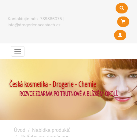
Kontaktujte nás:
739366075
|
info@drogerienacestach.cz
Menu
Česká kosmetika - Drogerie - Chemie
ROZVOZ ZDARMA PO TRUTNOVĚ A BLÍZKÉM OKOLÍ.
Úvod
Nabídka produktů
Potřeby pro domácnost