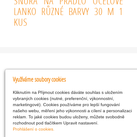
ŠŇŮRA NA PRÁDLO OCELOVÉ
LANKO RŮZNÉ BARVY 30 M 1
KUS
Kontakty
Využíváme soubory cookies
KNK obchodní společnost s r.o.
Kliknutím na Přijmout cookies dáváte souhlas s uložením
Komenského 127, Žacléř, 542 01 Číslo účtu:
vybraných cookies (nutné, preferenční, výkonnostní,
286293602/0300
marketingové). Cookies používáme pro lepší fungování
25298518
našeho webu, měření jeho výkonnosti a cílení a personalizaci
reklam. To jaké cookies budou uloženy, můžete svobodně
CZ25298518
rozhodnout pod tlačítkem Upravit nastavení.
info@drogerienacestach.cz
Prohlášení o cookies.
www.drogerienacestach.cz