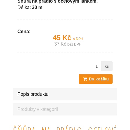
Šňůra na prádlo s ocelovým lankem.
Délka:
30 m
Cena:
45 Kč
s DPH
37 Kč
bez DPH
ks
Do košíku
Popis produktu
Produkty v kategorii