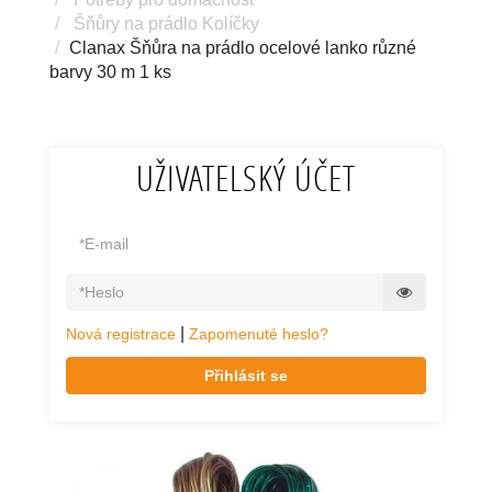
Šňůry na prádlo Kolíčky
Clanax Šňůra na prádlo ocelové lanko různé
barvy 30 m 1 ks
UŽIVATELSKÝ ÚČET
|
Nová registrace
Zapomenuté heslo?
Přihlásit se