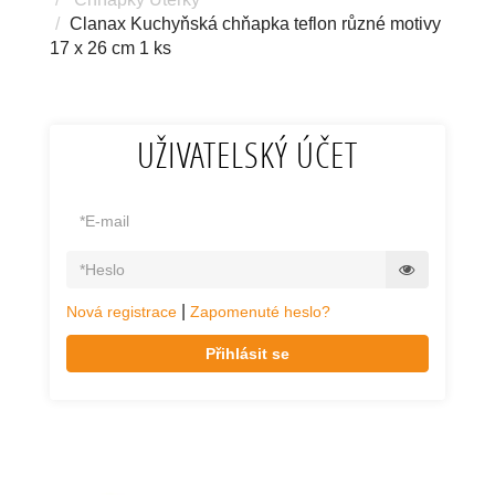
Clanax Kuchyňská chňapka teflon různé motivy
17 x 26 cm 1 ks
UŽIVATELSKÝ ÚČET
|
Nová registrace
Zapomenuté heslo?
Přihlásit se