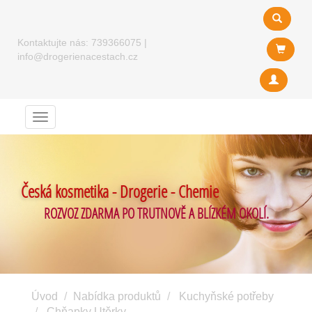
Kontaktujte nás:
739366075
|
info@drogerienacestach.cz
Menu
Česká kosmetika - Drogerie - Chemie
ROZVOZ ZDARMA PO TRUTNOVĚ A BLÍZKÉM OKOLÍ.
Úvod
Nabídka produktů
Kuchyňské potřeby
Chňapky Utěrky