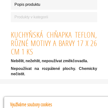
Popis produktu
Produkty v kategorii
KUCHYŇSKÁ CHŇAPKA TEFLON,
RŮZNÉ MOTIVY A BARVY 17 X 26
CM 1 KS
Nebělit, nežehlit, nepoužívat změkčovadla.
Nepoužívat na rozpálené plochy. Chemicky
nečistit.
Kontakty
Využíváme soubory cookies