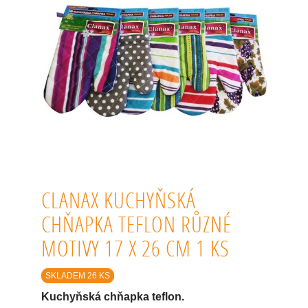
CLANAX KUCHYŇSKÁ
CHŇAPKA TEFLON RŮZNÉ
MOTIVY 17 X 26 CM 1 KS
SKLADEM 26 KS
Kuchyňská chňapka teflon.