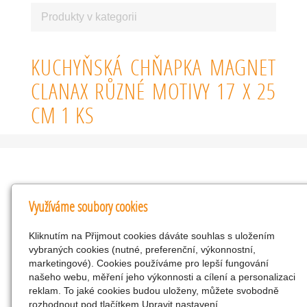
Produkty v kategorii
KUCHYŇSKÁ CHŇAPKA MAGNET
CLANAX RŮZNÉ MOTIVY 17 X 25
CM 1 KS
Kontakty
Využíváme soubory cookies
KNK obchodní společnost s r.o.
Kliknutím na Přijmout cookies dáváte souhlas s uložením
Komenského 127, Žacléř, 542 01 Číslo účtu:
vybraných cookies (nutné, preferenční, výkonnostní,
286293602/0300
marketingové). Cookies používáme pro lepší fungování
25298518
našeho webu, měření jeho výkonnosti a cílení a personalizaci
reklam. To jaké cookies budou uloženy, můžete svobodně
CZ25298518
rozhodnout pod tlačítkem Upravit nastavení.