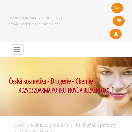
Kontaktujte nás:
739366075
|
info@drogerienacestach.cz
Menu
Česká kosmetika - Drogerie - Chemie
ROZVOZ ZDARMA PO TRUTNOVĚ A BLÍZKÉM OKOLÍ.
Úvod
Nabídka produktů
Kuchyňské potřeby
Chňapky Utěrky