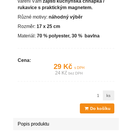
vaření Vám
zajistí
kuchyňská chňapka /
rukavice s praktickým magnetem.
Různé motivy:
náhodný výběr
Rozměr:
17 x 25 cm
Materiál:
70 % polyester, 30 % bavlna
Cena:
29 Kč
s DPH
24 Kč
bez DPH
ks
Do košíku
Popis produktu