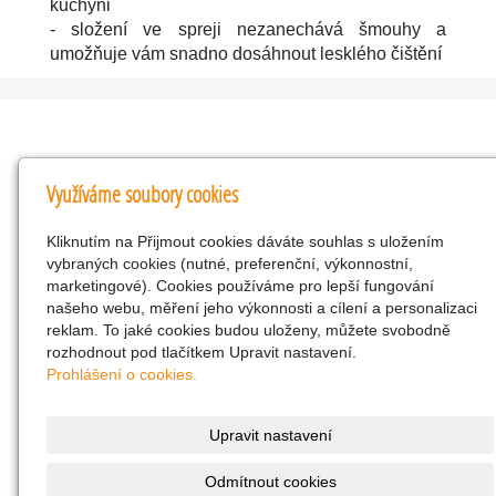
kuchyni
- složení ve spreji nezanechává šmouhy a
umožňuje vám snadno dosáhnout lesklého čištění
Kontakty
Využíváme soubory cookies
KNK obchodní společnost s r.o.
Kliknutím na Přijmout cookies dáváte souhlas s uložením
Komenského 127, Žacléř, 542 01 Číslo účtu:
vybraných cookies (nutné, preferenční, výkonnostní,
286293602/0300
marketingové). Cookies používáme pro lepší fungování
25298518
našeho webu, měření jeho výkonnosti a cílení a personalizaci
reklam. To jaké cookies budou uloženy, můžete svobodně
CZ25298518
rozhodnout pod tlačítkem Upravit nastavení.
info@drogerienacestach.cz
Prohlášení o cookies.
www.drogerienacestach.cz
739366075
Upravit nastavení
Facebook
Odmítnout cookies
Twitter