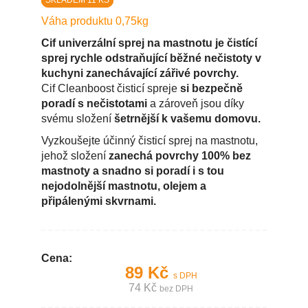
SKLADEM 11 KS
Váha produktu 0,75kg
Cif univerzální sprej na mastnotu je čistící
sprej rychle odstraňující běžné nečistoty v
kuchyni zanechávající zářivé povrchy.
Cif Cleanboost čisticí spreje
si bezpečně
poradí s nečistotami
a zároveň jsou díky
svému složení
šetrnější k vašemu domovu.
Vyzkoušejte účinný čisticí sprej na mastnotu,
jehož složení
zanechá povrchy 100% bez
mastnoty a snadno si poradí i s tou
nejodolnější mastnotu, olejem a
připálenými skvrnami.
Cena:
89 Kč
s DPH
74 Kč
bez DPH