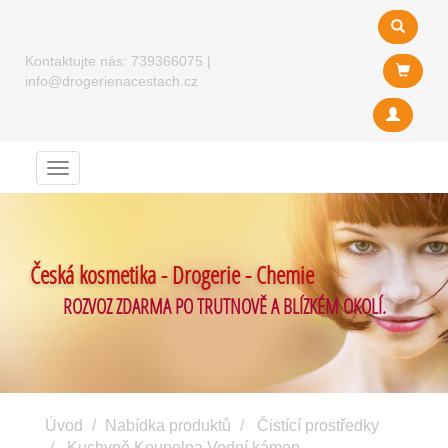
Kontaktujte nás:
739366075
|
info@drogerienacestach.cz
Menu
Česká kosmetika - Drogerie - Chemie
ROZVOZ ZDARMA PO TRUTNOVĚ A BLÍZKÉM OKOLÍ.
Úvod
Nabídka produktů
Čistící prostředky
Kuchyně Koupelna Vodní kámen