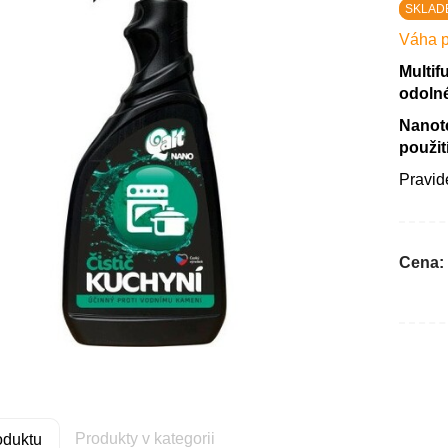
SKLAD
Váha p
Multif
odolné
Nanote
použití
Pravid
Cena:
Produkty v kategorii
oduktu