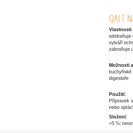
QALT N
Vlastnosti
odstraňuje 
vytváří och
zabraňuje 
Možnosti a
kuchyňské 
digestoře
Použití:
Přípravek 
nebo oplác
Složení:
<5 %: neion