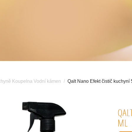
hyně Koupelna Vodní kámen
Qalt Nano Efekt čistič kuchyní
QAL
ML