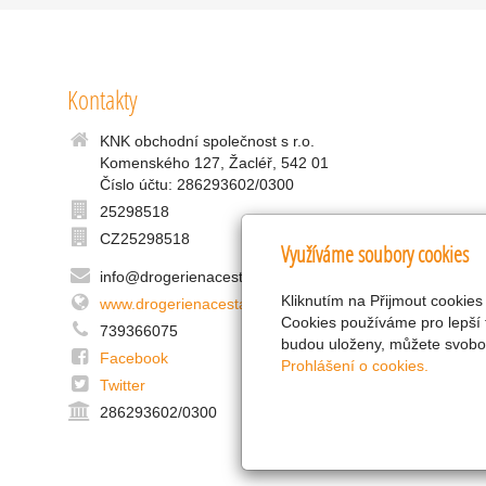
Kontakty
KNK obchodní společnost s r.o.
Komenského 127, Žacléř, 542 01
Číslo účtu: 286293602/0300
25298518
CZ25298518
Využíváme soubory cookies
info@drogerienacestach.cz
Kliknutím na Přijmout cookies
www.drogerienacestach.cz
Cookies používáme pro lepší 
739366075
budou uloženy, můžete svobod
Facebook
Prohlášení o cookies.
Twitter
286293602/0300