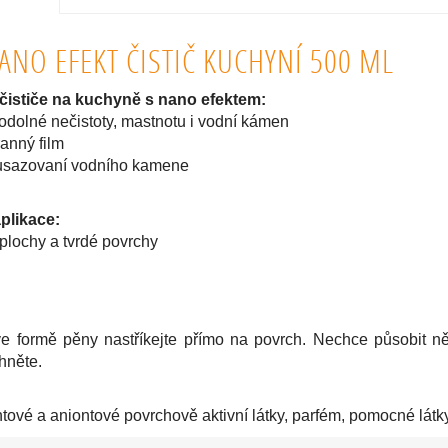
ANO EFEKT ČISTIČ KUCHYNÍ 500 ML
 čističe na kuchyně s nano efektem:
odolné nečistoty, mastnotu i vodní kámen
ranný film
usazovaní vodního kamene
plikace:
plochy a tvrdé povrchy
ve formě pěny nastříkejte přímo na povrch. Nechce působit ně
hněte.
tové a aniontové povrchově aktivní látky, parfém, pomocné látk