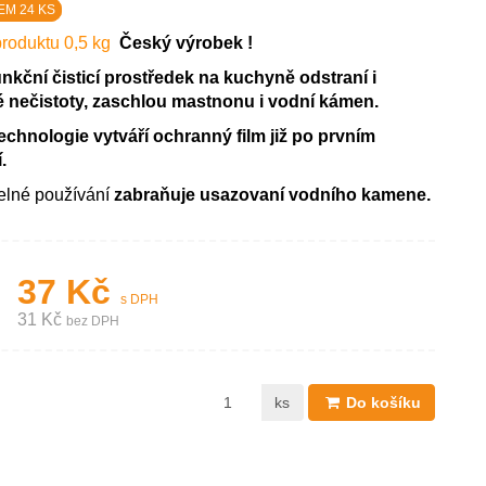
EM 24 KS
roduktu 0,5 kg
Český výrobek !
unkční čisticí prostředek na kuchyně odstraní i
 nečistoty, zaschlou mastnonu i vodní kámen.
chnologie vytváří ochranný film již po prvním
.
elné používání
zabraňuje usazovaní vodního kamene.
37 Kč
s DPH
31 Kč
bez DPH
ks
Do košíku